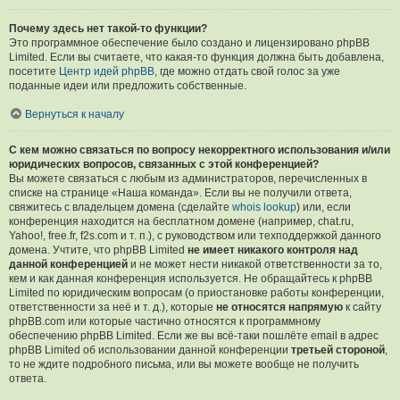
Почему здесь нет такой-то функции?
Это программное обеспечение было создано и лицензировано phpBB
Limited. Если вы считаете, что какая-то функция должна быть добавлена,
посетите
Центр идей phpBB
, где можно отдать свой голос за уже
поданные идеи или предложить собственные.
Вернуться к началу
С кем можно связаться по вопросу некорректного использования и/или
юридических вопросов, связанных с этой конференцией?
Вы можете связаться с любым из администраторов, перечисленных в
списке на странице «Наша команда». Если вы не получили ответа,
свяжитесь с владельцем домена (сделайте
whois lookup
) или, если
конференция находится на бесплатном домене (например, chat.ru,
Yahoo!, free.fr, f2s.com и т. п.), с руководством или техподдержкой данного
домена. Учтите, что phpBB Limited
не имеет никакого контроля над
данной конференцией
и не может нести никакой ответственности за то,
кем и как данная конференция используется. Не обращайтесь к phpBB
Limited по юридическим вопросам (о приостановке работы конференции,
ответственности за неё и т. д.), которые
не относятся напрямую
к сайту
phpBB.com или которые частично относятся к программному
обеспечению phpBB Limited. Если же вы всё-таки пошлёте email в адрес
phpBB Limited об использовании данной конференции
третьей стороной
,
то не ждите подробного письма, или вы можете вообще не получить
ответа.