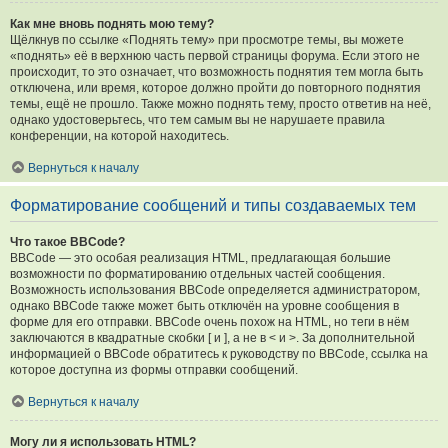
Как мне вновь поднять мою тему?
Щёлкнув по ссылке «Поднять тему» при просмотре темы, вы можете
«поднять» её в верхнюю часть первой страницы форума. Если этого не
происходит, то это означает, что возможность поднятия тем могла быть
отключена, или время, которое должно пройти до повторного поднятия
темы, ещё не прошло. Также можно поднять тему, просто ответив на неё,
однако удостоверьтесь, что тем самым вы не нарушаете правила
конференции, на которой находитесь.
Вернуться к началу
Форматирование сообщений и типы создаваемых тем
Что такое BBCode?
BBCode — это особая реализация HTML, предлагающая большие
возможности по форматированию отдельных частей сообщения.
Возможность использования BBCode определяется администратором,
однако BBCode также может быть отключён на уровне сообщения в
форме для его отправки. BBCode очень похож на HTML, но теги в нём
заключаются в квадратные скобки [ и ], а не в < и >. За дополнительной
информацией о BBCode обратитесь к руководству по BBCode, ссылка на
которое доступна из формы отправки сообщений.
Вернуться к началу
Могу ли я использовать HTML?