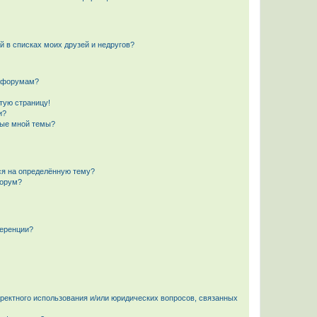
й в списках моих друзей и недругов?
и форумам?
стую страницу!
и?
ные мной темы?
ься на определённую тему?
форум?
ференции?
рректного использования и/или юридических вопросов, связанных