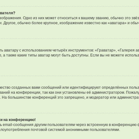
ователя?
зображения. Одно из них может относиться к вашему званию, обычно это звёзд
. Другое, обычно более крупное, изображение известно как «аватара» и обы
ь аватару с использованием четырёх инструментов: «Граватар», «Галерея а
, а также какие типы аватар могут быть доступны. Если вы не можете испол
чество созданных вами сообщений или идентифицируют определённых польз
аний на конференции, так как они установлены её администратором. Пожал
е. На большинстве конференций это запрещено, и модератор или администра
ти на конференцию!
ь email-сообщения другим пользователям через встроенную в конференцию ф
ь злоупотребления почтовой системой анонимными пользователями.