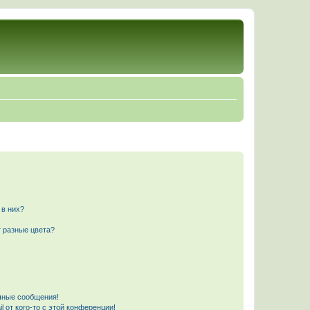
 в них?
 разные цвета?
чные сообщения!
 от кого-то с этой конференции!