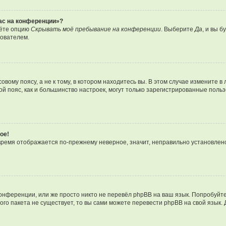
час на конференции»?
дёте опцию
Скрывать моё пребывание на конференции
. Выберите
Да
, и вы 
зователем.
вому поясу, а не к тому, в котором находитесь вы. В этом случае измените в 
овой пояс, как и большинство настроек, могут только зарегистрированные пол
ое!
о время отображается по-прежнему неверное, значит, неправильно установле
онференции, или же просто никто не перевёл phpBB на ваш язык. Попробуйт
вого пакета не существует, то вы сами можете перевести phpBB на свой язы