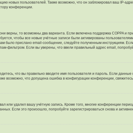
ию новых пользователей. Также возможно, что он заблокировал ваш IP-адре
атору конференции.
они верны, то возможны два варианта. Если включена поддержка COPPA и при 
уется, чтобы все новые учётные записи были активированы пользователями
ам было прислано email-сообщение, следуйте полученным инструкциям. Если
пам-фильтром. Если вы уверены, что ввели правильный адрес email, попробу
едитесь, что вы правильно вводите имя пользователя и пароль. Если данные
Также возможно, что допущена ошибка в конфигурации конференции, свяжитес
вал или удалил вашу учётную запись. Кроме того, многие конференции перио
ных. Если это произошло, попробуйте зарегистрироваться снова и активнее 