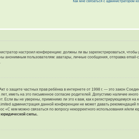
Как мне связаться с администратором 
дминистратор настроил конференцию: должны ли вы зарегистрироваться, чтобы
 анонимным пользователям: аватары, личные сообщения, отправка email-сооб
.
 или Акт о защите частных прав ребёнка в интернете от 1998 г. — это закон Со
т, иметь на это письменное согласие родителей. Допустимо наличие иного
 Если вы не уверены, применимо ли это к вам, как к регистрирующемуся на 
Limited администрация данной конференции не может давать рекомендаций 
ос «С кем можно связаться по вопросу некорректного использования и/или ю
т юридической силы.
.