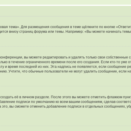
овая тема». Для размещения сообщения в теме щёлкните по кнопке «Ответит
ится внизу страниц форума или темы. Например: «Вы можете начинать темы»
конференции, вы можете редактировать и удалять только свои собственные 
ько в течение ограниченного времени после его создания. Если кто-то уже 
дату и время последней из них. Эта надпись не появляется, если сообщение 
ию. Учтите, что обычные пользователи не могут удалить сообщение, если на 
создать её в личном разделе. После этого вы можете отметить флажком пун
обавление подписи по умолчанию ко всем вашим сообщениям, сделав соотве
а это, вы сможете отменить добавление подписи в отдельных сообщениях, у