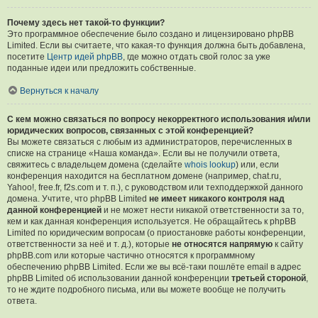
Почему здесь нет такой-то функции?
Это программное обеспечение было создано и лицензировано phpBB
Limited. Если вы считаете, что какая-то функция должна быть добавлена,
посетите
Центр идей phpBB
, где можно отдать свой голос за уже
поданные идеи или предложить собственные.
Вернуться к началу
С кем можно связаться по вопросу некорректного использования и/или
юридических вопросов, связанных с этой конференцией?
Вы можете связаться с любым из администраторов, перечисленных в
списке на странице «Наша команда». Если вы не получили ответа,
свяжитесь с владельцем домена (сделайте
whois lookup
) или, если
конференция находится на бесплатном домене (например, chat.ru,
Yahoo!, free.fr, f2s.com и т. п.), с руководством или техподдержкой данного
домена. Учтите, что phpBB Limited
не имеет никакого контроля над
данной конференцией
и не может нести никакой ответственности за то,
кем и как данная конференция используется. Не обращайтесь к phpBB
Limited по юридическим вопросам (о приостановке работы конференции,
ответственности за неё и т. д.), которые
не относятся напрямую
к сайту
phpBB.com или которые частично относятся к программному
обеспечению phpBB Limited. Если же вы всё-таки пошлёте email в адрес
phpBB Limited об использовании данной конференции
третьей стороной
,
то не ждите подробного письма, или вы можете вообще не получить
ответа.