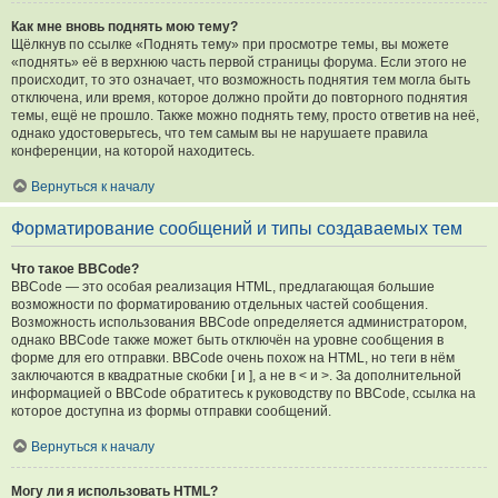
Как мне вновь поднять мою тему?
Щёлкнув по ссылке «Поднять тему» при просмотре темы, вы можете
«поднять» её в верхнюю часть первой страницы форума. Если этого не
происходит, то это означает, что возможность поднятия тем могла быть
отключена, или время, которое должно пройти до повторного поднятия
темы, ещё не прошло. Также можно поднять тему, просто ответив на неё,
однако удостоверьтесь, что тем самым вы не нарушаете правила
конференции, на которой находитесь.
Вернуться к началу
Форматирование сообщений и типы создаваемых тем
Что такое BBCode?
BBCode — это особая реализация HTML, предлагающая большие
возможности по форматированию отдельных частей сообщения.
Возможность использования BBCode определяется администратором,
однако BBCode также может быть отключён на уровне сообщения в
форме для его отправки. BBCode очень похож на HTML, но теги в нём
заключаются в квадратные скобки [ и ], а не в < и >. За дополнительной
информацией о BBCode обратитесь к руководству по BBCode, ссылка на
которое доступна из формы отправки сообщений.
Вернуться к началу
Могу ли я использовать HTML?