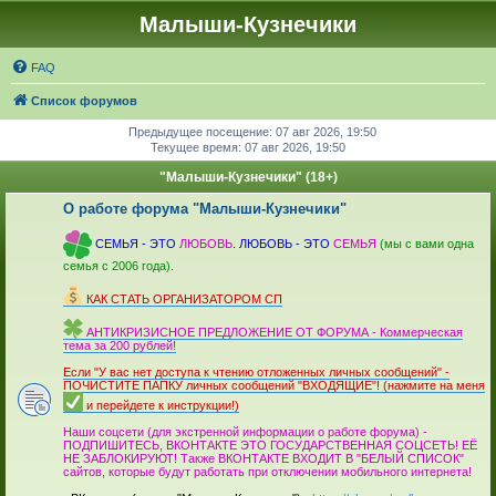
Малыши-Кузнечики
FAQ
Список форумов
Предыдущее посещение: 07 авг 2026, 19:50
Текущее время: 07 авг 2026, 19:50
"Малыши-Кузнечики" (18+)
О работе форума "Малыши-Кузнечики"
_
СЕМЬЯ - ЭТО
ЛЮБОВЬ
.
ЛЮБОВЬ - ЭТО
СЕМЬЯ
(мы с вами одна
семья с 2006 года).
_
КАК СТАТЬ ОРГАНИЗАТОРОМ СП
_
АНТИКРИЗИСНОЕ ПРЕДЛОЖЕНИЕ ОТ ФОРУМА - Коммерческая
тема за 200 рублей!
_
Если "У вас нет доступа к чтению отложенных личных сообщений" -
ПОЧИСТИТЕ ПАПКУ личных сообщений "ВХОДЯЩИЕ"! (нажмите на меня
и перейдете к инструкции!)
_
Наши соцсети (для экстренной информации о работе форума) -
ПОДПИШИТЕСЬ, ВКОНТАКТЕ ЭТО ГОСУДАРСТВЕННАЯ СОЦСЕТЬ! ЕЁ
НЕ ЗАБЛОКИРУЮТ! Также ВКОНТАКТЕ ВХОДИТ В "БЕЛЫЙ СПИСОК"
сайтов, которые будут работать при отключении мобильного интер­нета!
_