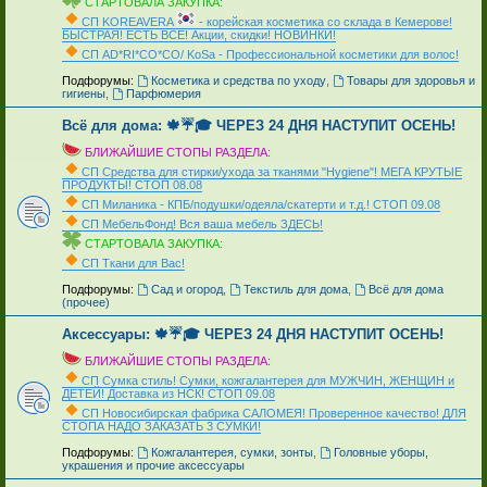
СТАРТОВАЛА ЗАКУПКА:
СП KOREAVERA
- корейская косметика со склада в Кемерове!
БЫСТРАЯ! ЕСТЬ ВСЁ! Акции, скидки! НОВИНКИ!
СП AD*RI*CO*CO/ KoSa - Профессиональной косметики для волос!
_
Подфорумы:
Косметика и средства по уходу
,
Товары для здоровья и
гигиены
,
Парфюмерия
Всё для дома: 🍁☔🎓 ЧЕРЕЗ 24 ДНЯ НАСТУПИТ ОСЕНЬ!
БЛИЖАЙШИЕ СТОПЫ РАЗДЕЛА:
СП Средства для стирки/ухода за тканями "Hygiene"! МЕГА КРУТЫЕ
ПРОДУКТЫ! СТОП 08.08
СП Миланика - КПБ/подушки/одеяла/скатерти и т.д.! СТОП 09.08
СП МебельФонд! Вся ваша мебель ЗДЕСЬ!
СТАРТОВАЛА ЗАКУПКА:
СП Ткани для Вас!
_
Подфорумы:
Сад и огород
,
Текстиль для дома
,
Всё для дома
(прочее)
Аксессуары: 🍁☔🎓 ЧЕРЕЗ 24 ДНЯ НАСТУПИТ ОСЕНЬ!
БЛИЖАЙШИЕ СТОПЫ РАЗДЕЛА:
СП Сумка стиль! Сумки, кожгалантерея для МУЖЧИН, ЖЕНЩИН и
ДЕТЕЙ! Доставка из НСК! СТОП 09.08
СП Новосибирская фабрика CAЛOMEЯ! Проверенное качество! ДЛЯ
СТОПА НАДО ЗАКАЗАТЬ 3 СУМКИ!
_
Подфорумы:
Кожгалантерея, сумки, зонты
,
Головные уборы,
украшения и прочие аксессуары