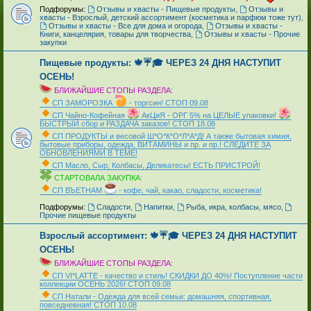
Подфорумы:
Отзывы и хвасты - Пищевые продукты
,
Отзывы и
хвасты - Взрослый, детский ассортимент (косметика и парфюм тоже тут)
,
Отзывы и хвасты - Все для дома и огорода
,
Отзывы и хвасты -
Книги, канцелярия, товары для творчества
,
Отзывы и хвасты - Прочие
закупки
Пищевые продукты: 🍁☔🎓 ЧЕРЕЗ 24 ДНЯ НАСТУПИТ
ОСЕНЬ!
БЛИЖАЙШИЕ СТОПЫ РАЗДЕЛА:
СП ЗАМОРОЗКА
- торгсин! СТОП 09.08
СП Чайно-Кофейная
АкЦиЯ - ОРГ 5% на ЦЕЛЫЕ упаковки!
БЫСТРЫЙ сбор и РАЗДАЧА заказов! СТОП 18.08
СП ПРОДУКТЫ и весовой Ш*О*К*О*Л*А*Д! А также бытовая химия,
бытовые приборы, одежда, ВИТАМИНЫ и пр. и пр.! СЛЕДИТЕ ЗА
ОБНОВЛЕНИЯМИ В ТЕМЕ!
СП Масло, Сыр, Колбасы, Деликатесы! ЕСТЬ ПРИСТРОЙ!
СТАРТОВАЛА ЗАКУПКА:
СП ВЪЕТНАМ
- кофе, чай, какао, сладости, косметика!
_
Подфорумы:
Сладости
,
Напитки
,
Рыба, икра, колбасы, мясо
,
Прочие пищевые продукты
Взрослый ассортимент: 🍁☔🎓 ЧЕРЕЗ 24 ДНЯ НАСТУПИТ
ОСЕНЬ!
БЛИЖАЙШИЕ СТОПЫ РАЗДЕЛА:
СП VI*LATTE - качество и стиль! СКИДКИ ДО 40%! Поступление части
коллекции ОСЕНЬ 2026! СТОП 09.08
СП Натали - Одежда для всей семьи: домашняя, спортивная,
повседневная! СТОП 10.08