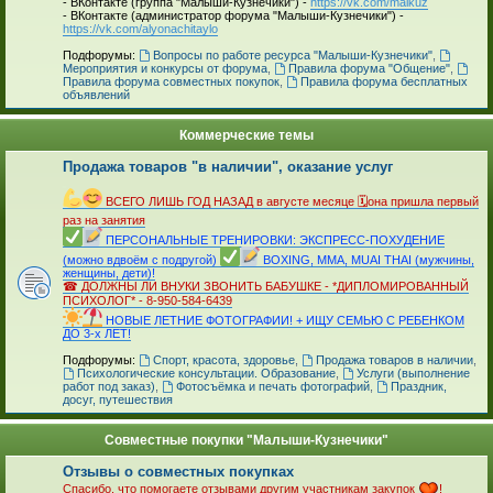
- ВКонтакте (группа "Малыши-Кузнечики") -
https://vk.com/malkuz
- ВКонтакте (администратор форума "Малыши-Кузнечики") -
https://vk.com/alyonachitaylo
_
Подфорумы:
Вопросы по работе ресурса "Малыши-Кузнечики"
,
Мероприятия и конкурсы от форума
,
Правила форума "Общение"
,
Правила форума совместных покупок
,
Правила форума бесплатных
объявлений
Коммерческие темы
Продажа товаров "в наличии", оказание услуг
_
ВСЕГО ЛИШЬ ГОД НАЗАД в августе месяце 🗓она пришла первый
раз на занятия
ПЕРСОНАЛЬНЫЕ ТРЕНИРОВКИ: ЭКСПРЕСС-ПОХУДЕНИЕ
(можно вдвоём с подругой)
BOXING, MMA, MUAI THAI (мужчины,
женщины, дети)!
☎ ДОЛЖНЫ ЛИ ВНУКИ ЗВОНИТЬ БАБУШКЕ - *ДИПЛОМИРОВАННЫЙ
ПСИХОЛОГ* - 8-950-584-6439
НОВЫЕ ЛЕТНИЕ ФОТОГРАФИИ! + ИЩУ СЕМЬЮ С РЕБЕНКОМ
ДО 3-х ЛЕТ!
_
Подфорумы:
Спорт, красота, здоровье
,
Продажа товаров в наличии
,
Психологические консультации. Образование
,
Услуги (выполнение
работ под заказ)
,
Фотосъёмка и печать фотографий
,
Праздник,
досуг, путешествия
Совместные покупки "Малыши-Кузнечики"
Отзывы о совместных покупках
Спасибо, что помогаете отзывами другим участникам закупок
!