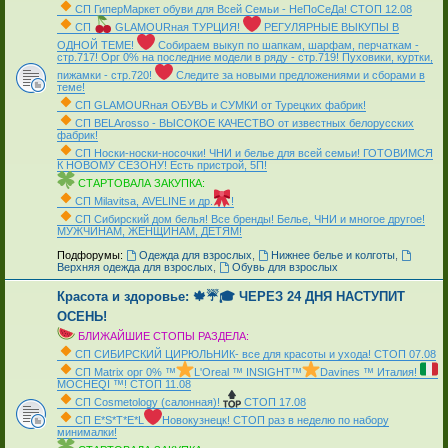
СП ГиперМаркет обуви для Всей Семьи - НеПоСеДа! СТОП 12.08
СП
GLAMOURная ТУРЦИЯ!
РЕГУЛЯРНЫЕ ВЫКУПЫ В
ОДНОЙ ТЕМЕ!
Собираем выкуп по шапкам, шарфам, перчаткам -
стр.717! Орг 0% на последние модели в ряду - стр.719! Пуховики, куртки,
пижамки - стр.720!
Следите за новыми предложениями и сборами в
теме!
СП GLAMOURная ОБУВЬ и СУМКИ от Турецких фабрик!
СП ВЕLАrosso - ВЫСОКОЕ КАЧЕСТВО от известных белорусских
фабрик!
СП Носки-носки-носочки! ЧНИ и белье для всей семьи! ГОТОВИМСЯ
К НОВОМУ СЕЗОНУ! Есть пристрой, 5П!
СТАРТОВАЛА ЗАКУПКА:
СП Мilavitsа, AVELINE и др.
!
СП Сибирский дом белья! Все бренды! Белье, ЧНИ и многое другое!
МУЖЧИНАМ, ЖЕНЩИНАМ, ДЕТЯМ!
_
Подфорумы:
Одежда для взрослых
,
Нижнее белье и колготы
,
Верхняя одежда для взрослых
,
Обувь для взрослых
Красота и здоровье: 🍁☔🎓 ЧЕРЕЗ 24 ДНЯ НАСТУПИТ
ОСЕНЬ!
БЛИЖАЙШИЕ СТОПЫ РАЗДЕЛА:
СП СИБИРСКИЙ ЦИРЮЛЬНИК- все для красоты и ухода! СТОП 07.08
СП Matrix орг 0% ™
L'Oreal ™ INSIGHT™
Davines ™ Италия!
MOCHEQI ™! СТОП 11.08
СП Cosmetology (салонная)!
СТОП 17.08
СП Е*S*T*Е*L
Новокузнецк! СТОП раз в неделю по набору
минималки!