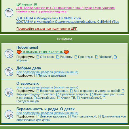
_
ЦР Курако, 16
ДОСТАВКА заказов из СП и пристроя в "ваш" пункт Озон, условия
(нажмите на эту розовую надпись)
ДОСТАВКА в Междуреченск СИЛАМИ УЗов
ДОСТАВКА в Кузнецкий и Орджоникидзевский районы СИЛАМИ УЗов
Проверяйте заказы при получении в ЦРП
Общение
Поболтаем!
Я ЛЮБЛЮ НОВОКУЗНЕЦК
Подфорумы:
Обо всем
,
Рецепты
,
Про отдых
,
"Домики"
,
Играем!
Добрые дела
Все подфорумы раздела (нажми на меня)
Подфорум:
Приму в дар/отдам
О взрослых
Все подфорумы раздела (нажми на меня)
Подфорумы:
Взрослое здоровье
,
Всё о красоте и уходе за собой
,
Карьера/трудоустройство
,
Правовые вопросы
,
Домашние растения
и питомцы
,
Дачный мир
,
Кино и ТВ
,
Книжный клуб
,
Рукодельницам
Беременность и роды. О детях
Все подфорумы раздела (нажми на меня)
Подфорумы:
Детское здоровье
,
Мы - школьники!
,
Дополнительное
образование для детей