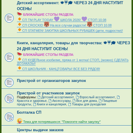
Детский ассортимент: 🍁☔🎓 ЧЕРЕЗ 24 ДНЯ НАСТУПИТ
ОСЕНЬ!
БЛИЖАЙШИЕ СТОПЫ РАЗДЕЛА:
СП ТМ PLAY TODAY
ШКОЛА 2026!
СТОП 10.08
СП CROCKID
На все случаи радости!
СТОП 10.08
СП STATMEN! ЗАКУПКА ШКОЛЬНЫХ РУБАШЕК (дети, подростки)!
_
Книги, канцелярия, товары для творчества: 🍁☔🎓 ЧЕРЕЗ
24 ДНЯ НАСТУПИТ ОСЕНЬ!
БЛИЖАЙШИЕ СТОПЫ РАЗДЕЛА:
СП КУДЕЛЬное изобилие, пряжа от 1 мотка! СТОП, (можно) СДЕЛАТЬ
ДОЗАКАЗЫ!
СП ШКОЛЬНИК - КАНЦТОВАРЫ! ВСЕ БЕЗ РЯДОВ!
_
Пристрой от организаторов закупок
Пристрой от участников закупок
Подфорумы:
Детский ассортимент
,
Взрослый ассортимент
,
Красота и здоровье
,
Аксессуары
,
Все для дома
,
Пищевые
продукты
,
Книги и канцелярия
,
Товары для рукоделия
Болталка СП
_
Тема для потерявшихся: "Помогите найти закупку"
Центры выдачи заказов