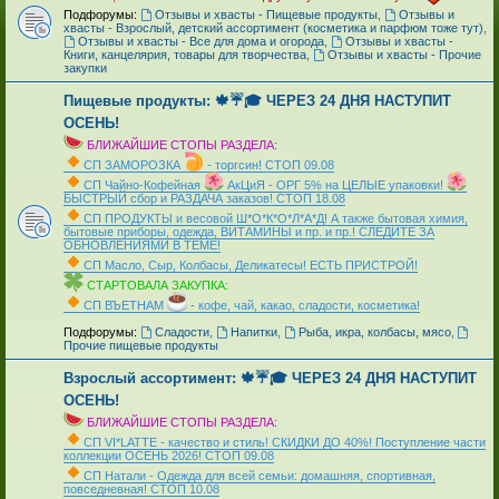
Подфорумы:
Отзывы и хвасты - Пищевые продукты
,
Отзывы и
хвасты - Взрослый, детский ассортимент (косметика и парфюм тоже тут)
,
Отзывы и хвасты - Все для дома и огорода
,
Отзывы и хвасты -
Книги, канцелярия, товары для творчества
,
Отзывы и хвасты - Прочие
закупки
Пищевые продукты: 🍁☔🎓 ЧЕРЕЗ 24 ДНЯ НАСТУПИТ
ОСЕНЬ!
БЛИЖАЙШИЕ СТОПЫ РАЗДЕЛА:
СП ЗАМОРОЗКА
- торгсин! СТОП 09.08
СП Чайно-Кофейная
АкЦиЯ - ОРГ 5% на ЦЕЛЫЕ упаковки!
БЫСТРЫЙ сбор и РАЗДАЧА заказов! СТОП 18.08
СП ПРОДУКТЫ и весовой Ш*О*К*О*Л*А*Д! А также бытовая химия,
бытовые приборы, одежда, ВИТАМИНЫ и пр. и пр.! СЛЕДИТЕ ЗА
ОБНОВЛЕНИЯМИ В ТЕМЕ!
СП Масло, Сыр, Колбасы, Деликатесы! ЕСТЬ ПРИСТРОЙ!
СТАРТОВАЛА ЗАКУПКА:
СП ВЪЕТНАМ
- кофе, чай, какао, сладости, косметика!
_
Подфорумы:
Сладости
,
Напитки
,
Рыба, икра, колбасы, мясо
,
Прочие пищевые продукты
Взрослый ассортимент: 🍁☔🎓 ЧЕРЕЗ 24 ДНЯ НАСТУПИТ
ОСЕНЬ!
БЛИЖАЙШИЕ СТОПЫ РАЗДЕЛА:
СП VI*LATTE - качество и стиль! СКИДКИ ДО 40%! Поступление части
коллекции ОСЕНЬ 2026! СТОП 09.08
СП Натали - Одежда для всей семьи: домашняя, спортивная,
повседневная! СТОП 10.08