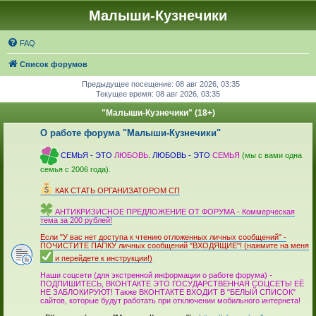
Малыши-Кузнечики
FAQ
Список форумов
Предыдущее посещение: 08 авг 2026, 03:35
Текущее время: 08 авг 2026, 03:35
"Малыши-Кузнечики" (18+)
О работе форума "Малыши-Кузнечики"
_
СЕМЬЯ - ЭТО
ЛЮБОВЬ
.
ЛЮБОВЬ - ЭТО
СЕМЬЯ
(мы с вами одна
семья с 2006 года).
_
КАК СТАТЬ ОРГАНИЗАТОРОМ СП
_
АНТИКРИЗИСНОЕ ПРЕДЛОЖЕНИЕ ОТ ФОРУМА - Коммерческая
тема за 200 рублей!
_
Если "У вас нет доступа к чтению отложенных личных сообщений" -
ПОЧИСТИТЕ ПАПКУ личных сообщений "ВХОДЯЩИЕ"! (нажмите на меня
и перейдете к инструкции!)
_
Наши соцсети (для экстренной информации о работе форума) -
ПОДПИШИТЕСЬ, ВКОНТАКТЕ ЭТО ГОСУДАРСТВЕННАЯ СОЦСЕТЬ! ЕЁ
НЕ ЗАБЛОКИРУЮТ! Также ВКОНТАКТЕ ВХОДИТ В "БЕЛЫЙ СПИСОК"
сайтов, которые будут работать при отключении мобильного интер­нета!
_