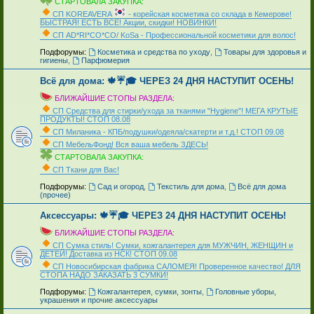
СТАРТОВАЛА ЗАКУПКА:
СП KOREAVERA
- корейская косметика со склада в Кемерове!
БЫСТРАЯ! ЕСТЬ ВСЁ! Акции, скидки! НОВИНКИ!
СП AD*RI*CO*CO/ KoSa - Профессиональной косметики для волос!
_
Подфорумы:
Косметика и средства по уходу
,
Товары для здоровья и
гигиены
,
Парфюмерия
Всё для дома: 🍁☔🎓 ЧЕРЕЗ 24 ДНЯ НАСТУПИТ ОСЕНЬ!
БЛИЖАЙШИЕ СТОПЫ РАЗДЕЛА:
СП Средства для стирки/ухода за тканями "Hygiene"! МЕГА КРУТЫЕ
ПРОДУКТЫ! СТОП 08.08
СП Миланика - КПБ/подушки/одеяла/скатерти и т.д.! СТОП 09.08
СП МебельФонд! Вся ваша мебель ЗДЕСЬ!
СТАРТОВАЛА ЗАКУПКА:
СП Ткани для Вас!
_
Подфорумы:
Сад и огород
,
Текстиль для дома
,
Всё для дома
(прочее)
Аксессуары: 🍁☔🎓 ЧЕРЕЗ 24 ДНЯ НАСТУПИТ ОСЕНЬ!
БЛИЖАЙШИЕ СТОПЫ РАЗДЕЛА:
СП Сумка стиль! Сумки, кожгалантерея для МУЖЧИН, ЖЕНЩИН и
ДЕТЕЙ! Доставка из НСК! СТОП 09.08
СП Новосибирская фабрика CAЛOMEЯ! Проверенное качество! ДЛЯ
СТОПА НАДО ЗАКАЗАТЬ 3 СУМКИ!
_
Подфорумы:
Кожгалантерея, сумки, зонты
,
Головные уборы,
украшения и прочие аксессуары