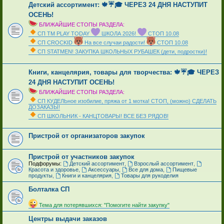
Детский ассортимент: 🍁☔🎓 ЧЕРЕЗ 24 ДНЯ НАСТУПИТ
ОСЕНЬ!
БЛИЖАЙШИЕ СТОПЫ РАЗДЕЛА:
СП ТМ PLAY TODAY
ШКОЛА 2026!
СТОП 10.08
СП CROCKID
На все случаи радости!
СТОП 10.08
СП STATMEN! ЗАКУПКА ШКОЛЬНЫХ РУБАШЕК (дети, подростки)!
_
Книги, канцелярия, товары для творчества: 🍁☔🎓 ЧЕРЕЗ
24 ДНЯ НАСТУПИТ ОСЕНЬ!
БЛИЖАЙШИЕ СТОПЫ РАЗДЕЛА:
СП КУДЕЛЬное изобилие, пряжа от 1 мотка! СТОП, (можно) СДЕЛАТЬ
ДОЗАКАЗЫ!
СП ШКОЛЬНИК - КАНЦТОВАРЫ! ВСЕ БЕЗ РЯДОВ!
_
Пристрой от организаторов закупок
Пристрой от участников закупок
Подфорумы:
Детский ассортимент
,
Взрослый ассортимент
,
Красота и здоровье
,
Аксессуары
,
Все для дома
,
Пищевые
продукты
,
Книги и канцелярия
,
Товары для рукоделия
Болталка СП
_
Тема для потерявшихся: "Помогите найти закупку"
Центры выдачи заказов