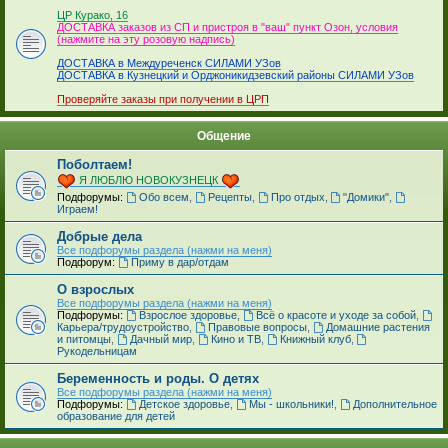
_
ЦР Курако, 16
ДОСТАВКА заказов из СП и пристроя в "ваш" пункт Озон, условия
(нажмите на эту розовую надпись)
ДОСТАВКА в Междуреченск СИЛАМИ УЗов
ДОСТАВКА в Кузнецкий и Орджоникидзевский районы СИЛАМИ УЗов
Проверяйте заказы при получении в ЦРП
Общение
Поболтаем!
Я ЛЮБЛЮ НОВОКУЗНЕЦК
Подфорумы:
Обо всем
,
Рецепты
,
Про отдых
,
"Домики"
,
Играем!
Добрые дела
Все подфорумы раздела (нажми на меня)
Подфорум:
Приму в дар/отдам
О взрослых
Все подфорумы раздела (нажми на меня)
Подфорумы:
Взрослое здоровье
,
Всё о красоте и уходе за собой
,
Карьера/трудоустройство
,
Правовые вопросы
,
Домашние растения
и питомцы
,
Дачный мир
,
Кино и ТВ
,
Книжный клуб
,
Рукодельницам
Беременность и роды. О детях
Все подфорумы раздела (нажми на меня)
Подфорумы:
Детское здоровье
,
Мы - школьники!
,
Дополнительное
образование для детей