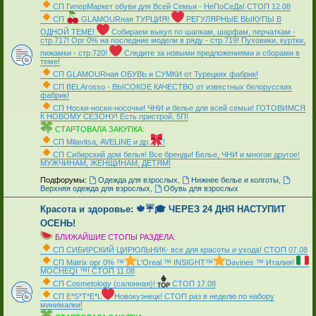
СП ГиперМаркет обуви для Всей Семьи - НеПоСеДа! СТОП 12.08
СП
GLAMOURная ТУРЦИЯ!
РЕГУЛЯРНЫЕ ВЫКУПЫ В
ОДНОЙ ТЕМЕ!
Собираем выкуп по шапкам, шарфам, перчаткам -
стр.717! Орг 0% на последние модели в ряду - стр.719! Пуховики, куртки,
пижамки - стр.720!
Следите за новыми предложениями и сборами в
теме!
СП GLAMOURная ОБУВЬ и СУМКИ от Турецких фабрик!
СП ВЕLАrosso - ВЫСОКОЕ КАЧЕСТВО от известных белорусских
фабрик!
СП Носки-носки-носочки! ЧНИ и белье для всей семьи! ГОТОВИМСЯ
К НОВОМУ СЕЗОНУ! Есть пристрой, 5П!
СТАРТОВАЛА ЗАКУПКА:
СП Мilavitsа, AVELINE и др.
!
СП Сибирский дом белья! Все бренды! Белье, ЧНИ и многое другое!
МУЖЧИНАМ, ЖЕНЩИНАМ, ДЕТЯМ!
_
Подфорумы:
Одежда для взрослых
,
Нижнее белье и колготы
,
Верхняя одежда для взрослых
,
Обувь для взрослых
Красота и здоровье: 🍁☔🎓 ЧЕРЕЗ 24 ДНЯ НАСТУПИТ
ОСЕНЬ!
БЛИЖАЙШИЕ СТОПЫ РАЗДЕЛА:
СП СИБИРСКИЙ ЦИРЮЛЬНИК- все для красоты и ухода! СТОП 07.08
СП Matrix орг 0% ™
L'Oreal ™ INSIGHT™
Davines ™ Италия!
MOCHEQI ™! СТОП 11.08
СП Cosmetology (салонная)!
СТОП 17.08
СП Е*S*T*Е*L
Новокузнецк! СТОП раз в неделю по набору
минималки!