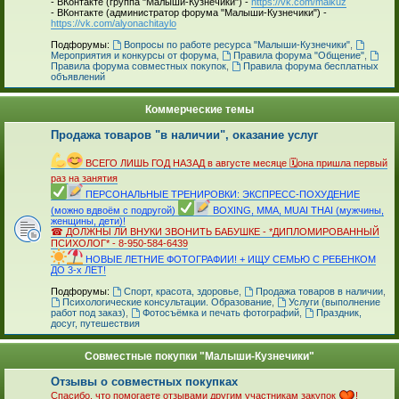
- ВКонтакте (группа "Малыши-Кузнечики") -
https://vk.com/malkuz
- ВКонтакте (администратор форума "Малыши-Кузнечики") -
https://vk.com/alyonachitaylo
_
Подфорумы:
Вопросы по работе ресурса "Малыши-Кузнечики"
,
Мероприятия и конкурсы от форума
,
Правила форума "Общение"
,
Правила форума совместных покупок
,
Правила форума бесплатных
объявлений
Коммерческие темы
Продажа товаров "в наличии", оказание услуг
_
ВСЕГО ЛИШЬ ГОД НАЗАД в августе месяце 🗓она пришла первый
раз на занятия
ПЕРСОНАЛЬНЫЕ ТРЕНИРОВКИ: ЭКСПРЕСС-ПОХУДЕНИЕ
(можно вдвоём с подругой)
BOXING, MMA, MUAI THAI (мужчины,
женщины, дети)!
☎ ДОЛЖНЫ ЛИ ВНУКИ ЗВОНИТЬ БАБУШКЕ - *ДИПЛОМИРОВАННЫЙ
ПСИХОЛОГ* - 8-950-584-6439
НОВЫЕ ЛЕТНИЕ ФОТОГРАФИИ! + ИЩУ СЕМЬЮ С РЕБЕНКОМ
ДО 3-х ЛЕТ!
_
Подфорумы:
Спорт, красота, здоровье
,
Продажа товаров в наличии
,
Психологические консультации. Образование
,
Услуги (выполнение
работ под заказ)
,
Фотосъёмка и печать фотографий
,
Праздник,
досуг, путешествия
Совместные покупки "Малыши-Кузнечики"
Отзывы о совместных покупках
Спасибо, что помогаете отзывами другим участникам закупок
!