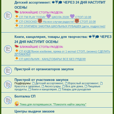
Детский ассортимент: 🍁☔🎓 ЧЕРЕЗ 24 ДНЯ НАСТУПИТ
ОСЕНЬ!
БЛИЖАЙШИЕ СТОПЫ РАЗДЕЛА:
СП ТМ PLAY TODAY
ШКОЛА 2026!
СТОП 10.08
СП CROCKID
На все случаи радости!
СТОП 10.08
СП STATMEN! ЗАКУПКА ШКОЛЬНЫХ РУБАШЕК (дети, подростки)!
_
Книги, канцелярия, товары для творчества: 🍁☔🎓 ЧЕРЕЗ
24 ДНЯ НАСТУПИТ ОСЕНЬ!
БЛИЖАЙШИЕ СТОПЫ РАЗДЕЛА:
СП КУДЕЛЬное изобилие, пряжа от 1 мотка! СТОП, (можно) СДЕЛАТЬ
ДОЗАКАЗЫ!
СП ШКОЛЬНИК - КАНЦТОВАРЫ! ВСЕ БЕЗ РЯДОВ!
_
Пристрой от организаторов закупок
Пристрой от участников закупок
Подфорумы:
Детский ассортимент
,
Взрослый ассортимент
,
Красота и здоровье
,
Аксессуары
,
Все для дома
,
Пищевые
продукты
,
Книги и канцелярия
,
Товары для рукоделия
Болталка СП
_
Тема для потерявшихся: "Помогите найти закупку"
Центры выдачи заказов