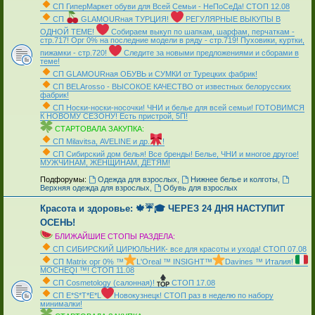
СП ГиперМаркет обуви для Всей Семьи - НеПоСеДа! СТОП 12.08
СП
GLAMOURная ТУРЦИЯ!
РЕГУЛЯРНЫЕ ВЫКУПЫ В
ОДНОЙ ТЕМЕ!
Собираем выкуп по шапкам, шарфам, перчаткам -
стр.717! Орг 0% на последние модели в ряду - стр.719! Пуховики, куртки,
пижамки - стр.720!
Следите за новыми предложениями и сборами в
теме!
СП GLAMOURная ОБУВЬ и СУМКИ от Турецких фабрик!
СП ВЕLАrosso - ВЫСОКОЕ КАЧЕСТВО от известных белорусских
фабрик!
СП Носки-носки-носочки! ЧНИ и белье для всей семьи! ГОТОВИМСЯ
К НОВОМУ СЕЗОНУ! Есть пристрой, 5П!
СТАРТОВАЛА ЗАКУПКА:
СП Мilavitsа, AVELINE и др.
!
СП Сибирский дом белья! Все бренды! Белье, ЧНИ и многое другое!
МУЖЧИНАМ, ЖЕНЩИНАМ, ДЕТЯМ!
_
Подфорумы:
Одежда для взрослых
,
Нижнее белье и колготы
,
Верхняя одежда для взрослых
,
Обувь для взрослых
Красота и здоровье: 🍁☔🎓 ЧЕРЕЗ 24 ДНЯ НАСТУПИТ
ОСЕНЬ!
БЛИЖАЙШИЕ СТОПЫ РАЗДЕЛА:
СП СИБИРСКИЙ ЦИРЮЛЬНИК- все для красоты и ухода! СТОП 07.08
СП Matrix орг 0% ™
L'Oreal ™ INSIGHT™
Davines ™ Италия!
MOCHEQI ™! СТОП 11.08
СП Cosmetology (салонная)!
СТОП 17.08
СП Е*S*T*Е*L
Новокузнецк! СТОП раз в неделю по набору
минималки!