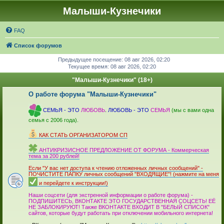
Малыши-Кузнечики
FAQ
Список форумов
Предыдущее посещение: 08 авг 2026, 02:20
Текущее время: 08 авг 2026, 02:20
"Малыши-Кузнечики" (18+)
О работе форума "Малыши-Кузнечики"
_
СЕМЬЯ - ЭТО
ЛЮБОВЬ
.
ЛЮБОВЬ - ЭТО
СЕМЬЯ
(мы с вами одна
семья с 2006 года).
_
КАК СТАТЬ ОРГАНИЗАТОРОМ СП
_
АНТИКРИЗИСНОЕ ПРЕДЛОЖЕНИЕ ОТ ФОРУМА - Коммерческая
тема за 200 рублей!
_
Если "У вас нет доступа к чтению отложенных личных сообщений" -
ПОЧИСТИТЕ ПАПКУ личных сообщений "ВХОДЯЩИЕ"! (нажмите на меня
и перейдете к инструкции!)
_
Наши соцсети (для экстренной информации о работе форума) -
ПОДПИШИТЕСЬ, ВКОНТАКТЕ ЭТО ГОСУДАРСТВЕННАЯ СОЦСЕТЬ! ЕЁ
НЕ ЗАБЛОКИРУЮТ! Также ВКОНТАКТЕ ВХОДИТ В "БЕЛЫЙ СПИСОК"
сайтов, которые будут работать при отключении мобильного интер­нета!
_