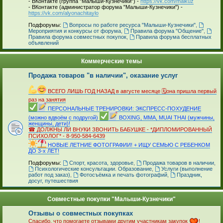
- ВКонтакте (группа "Малыши-Кузнечики") -
https://vk.com/malkuz
- ВКонтакте (администратор форума "Малыши-Кузнечики") -
https://vk.com/alyonachitaylo
_
Подфорумы:
Вопросы по работе ресурса "Малыши-Кузнечики"
,
Мероприятия и конкурсы от форума
,
Правила форума "Общение"
,
Правила форума совместных покупок
,
Правила форума бесплатных
объявлений
Коммерческие темы
Продажа товаров "в наличии", оказание услуг
_
ВСЕГО ЛИШЬ ГОД НАЗАД в августе месяце 🗓она пришла первый
раз на занятия
ПЕРСОНАЛЬНЫЕ ТРЕНИРОВКИ: ЭКСПРЕСС-ПОХУДЕНИЕ
(можно вдвоём с подругой)
BOXING, MMA, MUAI THAI (мужчины,
женщины, дети)!
☎ ДОЛЖНЫ ЛИ ВНУКИ ЗВОНИТЬ БАБУШКЕ - *ДИПЛОМИРОВАННЫЙ
ПСИХОЛОГ* - 8-950-584-6439
НОВЫЕ ЛЕТНИЕ ФОТОГРАФИИ! + ИЩУ СЕМЬЮ С РЕБЕНКОМ
ДО 3-х ЛЕТ!
_
Подфорумы:
Спорт, красота, здоровье
,
Продажа товаров в наличии
,
Психологические консультации. Образование
,
Услуги (выполнение
работ под заказ)
,
Фотосъёмка и печать фотографий
,
Праздник,
досуг, путешествия
Совместные покупки "Малыши-Кузнечики"
Отзывы о совместных покупках
Спасибо, что помогаете отзывами другим участникам закупок
!