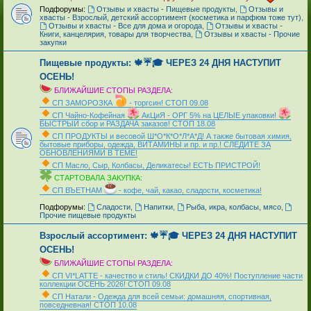
Подфорумы:
Отзывы и хвасты - Пищевые продукты
,
Отзывы и
хвасты - Взрослый, детский ассортимент (косметика и парфюм тоже тут)
,
Отзывы и хвасты - Все для дома и огорода
,
Отзывы и хвасты -
Книги, канцелярия, товары для творчества
,
Отзывы и хвасты - Прочие
закупки
Пищевые продукты: 🍁☔🎓 ЧЕРЕЗ 24 ДНЯ НАСТУПИТ
ОСЕНЬ!
БЛИЖАЙШИЕ СТОПЫ РАЗДЕЛА:
СП ЗАМОРОЗКА
- торгсин! СТОП 09.08
СП Чайно-Кофейная
АкЦиЯ - ОРГ 5% на ЦЕЛЫЕ упаковки!
БЫСТРЫЙ сбор и РАЗДАЧА заказов! СТОП 18.08
СП ПРОДУКТЫ и весовой Ш*О*К*О*Л*А*Д! А также бытовая химия,
бытовые приборы, одежда, ВИТАМИНЫ и пр. и пр.! СЛЕДИТЕ ЗА
ОБНОВЛЕНИЯМИ В ТЕМЕ!
СП Масло, Сыр, Колбасы, Деликатесы! ЕСТЬ ПРИСТРОЙ!
СТАРТОВАЛА ЗАКУПКА:
СП ВЪЕТНАМ
- кофе, чай, какао, сладости, косметика!
_
Подфорумы:
Сладости
,
Напитки
,
Рыба, икра, колбасы, мясо
,
Прочие пищевые продукты
Взрослый ассортимент: 🍁☔🎓 ЧЕРЕЗ 24 ДНЯ НАСТУПИТ
ОСЕНЬ!
БЛИЖАЙШИЕ СТОПЫ РАЗДЕЛА:
СП VI*LATTE - качество и стиль! СКИДКИ ДО 40%! Поступление части
коллекции ОСЕНЬ 2026! СТОП 09.08
СП Натали - Одежда для всей семьи: домашняя, спортивная,
повседневная! СТОП 10.08