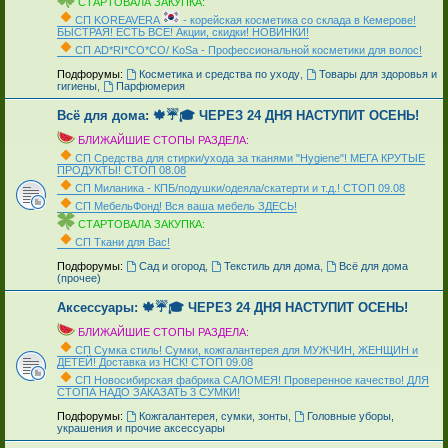
СТАРТОВАЛА ЗАКУПКА:
СП KOREAVERA
- корейская косметика со склада в Кемерове!
БЫСТРАЯ! ЕСТЬ ВСЁ! Акции, скидки! НОВИНКИ!
СП AD*RI*CO*CO/ KoSa - Профессиональной косметики для волос!
_
Подфорумы:
Косметика и средства по уходу
,
Товары для здоровья и
гигиены
,
Парфюмерия
Всё для дома: 🍁☔🎓 ЧЕРЕЗ 24 ДНЯ НАСТУПИТ ОСЕНЬ!
БЛИЖАЙШИЕ СТОПЫ РАЗДЕЛА:
СП Средства для стирки/ухода за тканями "Hygiene"! МЕГА КРУТЫЕ
ПРОДУКТЫ! СТОП 08.08
СП Миланика - КПБ/подушки/одеяла/скатерти и т.д.! СТОП 09.08
СП МебельФонд! Вся ваша мебель ЗДЕСЬ!
СТАРТОВАЛА ЗАКУПКА:
СП Ткани для Вас!
_
Подфорумы:
Сад и огород
,
Текстиль для дома
,
Всё для дома
(прочее)
Аксессуары: 🍁☔🎓 ЧЕРЕЗ 24 ДНЯ НАСТУПИТ ОСЕНЬ!
БЛИЖАЙШИЕ СТОПЫ РАЗДЕЛА:
СП Сумка стиль! Сумки, кожгалантерея для МУЖЧИН, ЖЕНЩИН и
ДЕТЕЙ! Доставка из НСК! СТОП 09.08
СП Новосибирская фабрика CAЛOMEЯ! Проверенное качество! ДЛЯ
СТОПА НАДО ЗАКАЗАТЬ 3 СУМКИ!
_
Подфорумы:
Кожгалантерея, сумки, зонты
,
Головные уборы,
украшения и прочие аксессуары