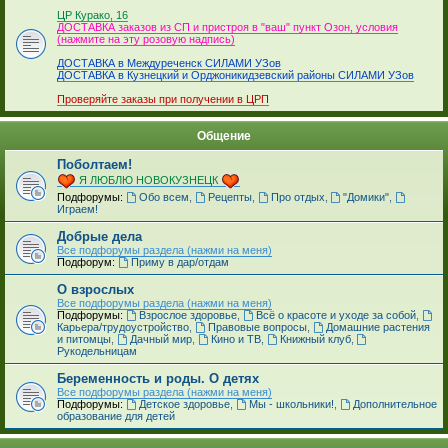
_
ЦР Курако, 16
ДОСТАВКА заказов из СП и пристроя в "ваш" пункт Озон, условия
(нажмите на эту розовую надпись)
ДОСТАВКА в Междуреченск СИЛАМИ УЗов
ДОСТАВКА в Кузнецкий и Орджоникидзевский районы СИЛАМИ УЗов
Проверяйте заказы при получении в ЦРП
Общение
Поболтаем!
Я ЛЮБЛЮ НОВОКУЗНЕЦК
Подфорумы:
Обо всем
,
Рецепты
,
Про отдых
,
"Домики"
,
Играем!
Добрые дела
Все подфорумы раздела (нажми на меня)
Подфорум:
Приму в дар/отдам
О взрослых
Все подфорумы раздела (нажми на меня)
Подфорумы:
Взрослое здоровье
,
Всё о красоте и уходе за собой
,
Карьера/трудоустройство
,
Правовые вопросы
,
Домашние растения
и питомцы
,
Дачный мир
,
Кино и ТВ
,
Книжный клуб
,
Рукодельницам
Беременность и роды. О детях
Все подфорумы раздела (нажми на меня)
Подфорумы:
Детское здоровье
,
Мы - школьники!
,
Дополнительное
образование для детей