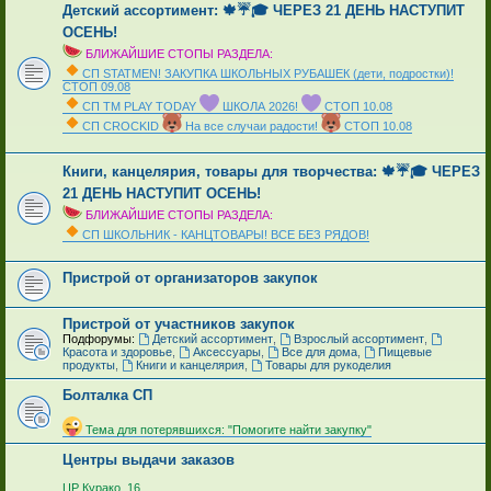
Детский ассортимент: 🍁☔🎓 ЧЕРЕЗ 21 ДЕНЬ НАСТУПИТ
ОСЕНЬ!
БЛИЖАЙШИЕ СТОПЫ РАЗДЕЛА:
СП STATMEN! ЗАКУПКА ШКОЛЬНЫХ РУБАШЕК (дети, подростки)!
СТОП 09.08
СП ТМ PLAY TODAY
ШКОЛА 2026!
СТОП 10.08
СП CROCKID
На все случаи радости!
СТОП 10.08
_
Книги, канцелярия, товары для творчества: 🍁☔🎓 ЧЕРЕЗ
21 ДЕНЬ НАСТУПИТ ОСЕНЬ!
БЛИЖАЙШИЕ СТОПЫ РАЗДЕЛА:
СП ШКОЛЬНИК - КАНЦТОВАРЫ! ВСЕ БЕЗ РЯДОВ!
_
Пристрой от организаторов закупок
Пристрой от участников закупок
Подфорумы:
Детский ассортимент
,
Взрослый ассортимент
,
Красота и здоровье
,
Аксессуары
,
Все для дома
,
Пищевые
продукты
,
Книги и канцелярия
,
Товары для рукоделия
Болталка СП
_
Тема для потерявшихся: "Помогите найти закупку"
Центры выдачи заказов
_
ЦР Курако, 16