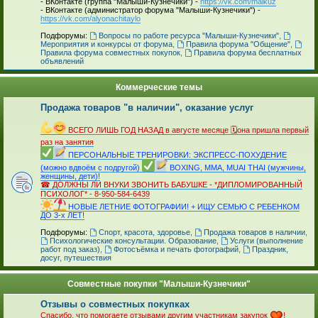
- ВКонтакте (группа "Малыши-Кузнечики") -
https://vk.com/malkuz
- ВКонтакте (администратор форума "Малыши-Кузнечики") -
https://vk.com/alyonachitaylo
_
Подфорумы:
Вопросы по работе ресурса "Малыши-Кузнечики"
,
Мероприятия и конкурсы от форума
,
Правила форума "Общение"
,
Правила форума совместных покупок
,
Правила форума бесплатных
объявлений
Коммерческие темы
Продажа товаров "в наличии", оказание услуг
_
ВСЕГО ЛИШЬ ГОД НАЗАД в августе месяце 🗓она пришла первый
раз на занятия
ПЕРСОНАЛЬНЫЕ ТРЕНИРОВКИ: ЭКСПРЕСС-ПОХУДЕНИЕ
(можно вдвоём с подругой)
BOXING, MMA, MUAI THAI (мужчины,
женщины, дети)!
☎ ДОЛЖНЫ ЛИ ВНУКИ ЗВОНИТЬ БАБУШКЕ - *ДИПЛОМИРОВАННЫЙ
ПСИХОЛОГ* - 8-950-584-6439
НОВЫЕ ЛЕТНИЕ ФОТОГРАФИИ! + ИЩУ СЕМЬЮ С РЕБЕНКОМ
ДО 3-х ЛЕТ!
_
Подфорумы:
Спорт, красота, здоровье
,
Продажа товаров в наличии
,
Психологические консультации. Образование
,
Услуги (выполнение
работ под заказ)
,
Фотосъёмка и печать фотографий
,
Праздник,
досуг, путешествия
Совместные покупки "Малыши-Кузнечики"
Отзывы о совместных покупках
Спасибо, что помогаете отзывами другим участникам закупок
!