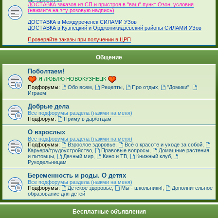
ДОСТАВКА заказов из СП и пристроя в "ваш" пункт Озон, условия
(нажмите на эту розовую надпись)
ДОСТАВКА в Междуреченск СИЛАМИ УЗов
ДОСТАВКА в Кузнецкий и Орджоникидзевский районы СИЛАМИ УЗов
Проверяйте заказы при получении в ЦРП
Общение
Поболтаем!
Я ЛЮБЛЮ НОВОКУЗНЕЦК
Подфорумы:
Обо всем
,
Рецепты
,
Про отдых
,
"Домики"
,
Играем!
Добрые дела
Все подфорумы раздела (нажми на меня)
Подфорум:
Приму в дар/отдам
О взрослых
Все подфорумы раздела (нажми на меня)
Подфорумы:
Взрослое здоровье
,
Всё о красоте и уходе за собой
,
Карьера/трудоустройство
,
Правовые вопросы
,
Домашние растения
и питомцы
,
Дачный мир
,
Кино и ТВ
,
Книжный клуб
,
Рукодельницам
Беременность и роды. О детях
Все подфорумы раздела (нажми на меня)
Подфорумы:
Детское здоровье
,
Мы - школьники!
,
Дополнительное
образование для детей
Бесплатные объявления