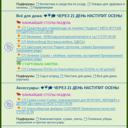
_
Подфорумы:
Косметика и средства по уходу
,
Товары для здоровья и
гигиены
,
Парфюмерия
Всё для дома: 🍁☔🎓 ЧЕРЕЗ 21 ДЕНЬ НАСТУПИТ ОСЕНЬ!
БЛИЖАЙШИЕ СТОПЫ РАЗДЕЛА:
СП Средства для стирки/ухода за тканями "Hygiene"! МЕГА КРУТЫЕ
ПРОДУКТЫ! СТОП 08.08
СП Миланика - КПБ/подушки/одеяла/скатерти и т.д.! СТОП 09.08
СП МебельФонд! Вся ваша мебель ЗДЕСЬ!
СП Цветущие мечты! Редкие гортензии, спиреи! Бронирование!
Закрываем ряды!
СП Зеленая Сказка - хвойные, гортензии, кустарники! Бронирование!
Закрываем ряды!
СТАРТОВАЛА ЗАКУПКА:
СП Сибирские РОЗЫ из Новосибирска на ОСЕНЬ от 40 рублей!
_
Подфорумы:
Сад и огород
,
Текстиль для дома
,
Всё для дома
(прочее)
Аксессуары: 🍁☔🎓 ЧЕРЕЗ 21 ДЕНЬ НАСТУПИТ ОСЕНЬ!
БЛИЖАЙШИЕ СТОПЫ РАЗДЕЛА:
СП Сумка стиль! Сумки, кожгалантерея для МУЖЧИН, ЖЕНЩИН и
ДЕТЕЙ! Доставка из НСК! СТОП 09.08
СП Новосибирская фабрика CAЛOMEЯ! Проверенное качество!
СТОП 11.09
_
Подфорумы:
Кожгалантерея, сумки, зонты
,
Головные уборы,
украшения и прочие аксессуары