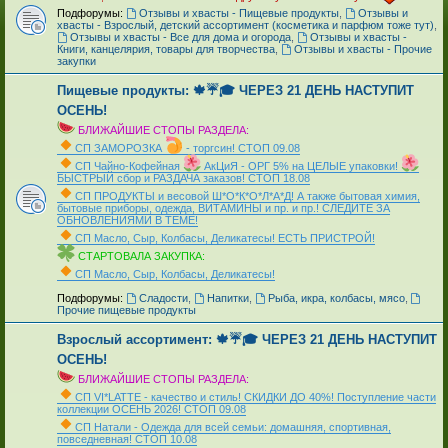
Подфорумы:
Отзывы и хвасты - Пищевые продукты
,
Отзывы и
хвасты - Взрослый, детский ассортимент (косметика и парфюм тоже тут)
,
Отзывы и хвасты - Все для дома и огорода
,
Отзывы и хвасты -
Книги, канцелярия, товары для творчества
,
Отзывы и хвасты - Прочие
закупки
Пищевые продукты: 🍁☔🎓 ЧЕРЕЗ 21 ДЕНЬ НАСТУПИТ
ОСЕНЬ!
БЛИЖАЙШИЕ СТОПЫ РАЗДЕЛА:
СП ЗАМОРОЗКА
- торгсин! СТОП 09.08
СП Чайно-Кофейная
АкЦиЯ - ОРГ 5% на ЦЕЛЫЕ упаковки!
БЫСТРЫЙ сбор и РАЗДАЧА заказов! СТОП 18.08
СП ПРОДУКТЫ и весовой Ш*О*К*О*Л*А*Д! А также бытовая химия,
бытовые приборы, одежда, ВИТАМИНЫ и пр. и пр.! СЛЕДИТЕ ЗА
ОБНОВЛЕНИЯМИ В ТЕМЕ!
СП Масло, Сыр, Колбасы, Деликатесы! ЕСТЬ ПРИСТРОЙ!
СТАРТОВАЛА ЗАКУПКА:
СП Масло, Сыр, Колбасы, Деликатесы!
_
Подфорумы:
Сладости
,
Напитки
,
Рыба, икра, колбасы, мясо
,
Прочие пищевые продукты
Взрослый ассортимент: 🍁☔🎓 ЧЕРЕЗ 21 ДЕНЬ НАСТУПИТ
ОСЕНЬ!
БЛИЖАЙШИЕ СТОПЫ РАЗДЕЛА:
СП VI*LATTE - качество и стиль! СКИДКИ ДО 40%! Поступление части
коллекции ОСЕНЬ 2026! СТОП 09.08
СП Натали - Одежда для всей семьи: домашняя, спортивная,
повседневная! СТОП 10.08