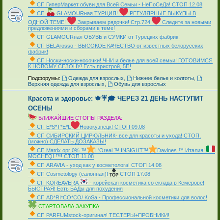
СП ГиперМаркет обуви для Всей Семьи - НеПоСеДа! СТОП 12.08
СП
GLAMOURная ТУРЦИЯ!
РЕГУЛЯРНЫЕ ВЫКУПЫ В
ОДНОЙ ТЕМЕ!
Закрываем рядочки! Стр.724
Следите за новыми
предложениями и сборами в теме!
СП GLAMOURная ОБУВЬ и СУМКИ от Турецких фабрик!
СП ВЕLАrosso - ВЫСОКОЕ КАЧЕСТВО от известных белорусских
фабрик!
СП Носки-носки-носочки! ЧНИ и белье для всей семьи! ГОТОВИМСЯ
К НОВОМУ СЕЗОНУ! Есть пристрой, 5П!
_
Подфорумы:
Одежда для взрослых
,
Нижнее белье и колготы
,
Верхняя одежда для взрослых
,
Обувь для взрослых
Красота и здоровье: 🍁☔🎓 ЧЕРЕЗ 21 ДЕНЬ НАСТУПИТ
ОСЕНЬ!
БЛИЖАЙШИЕ СТОПЫ РАЗДЕЛА:
СП Е*S*T*Е*L
Новокузнецк! СТОП 09.08
СП СИБИРСКИЙ ЦИРЮЛЬНИК- все для красоты и ухода! СТОП,
(можно) СДЕЛАТЬ ДОЗАКАЗЫ!
СП Matrix орг 0% ™
L'Oreal ™ INSIGHT™
Davines ™ Италия!
MOCHEQI ™! СТОП 11.08
СП АRAVIА - уход как у косметолога! СТОП 14.08
СП Cosmetology (салонная)!
СТОП 17.08
СП KOREAVERA
- корейская косметика со склада в Кемерове!
БЫСТРАЯ! Есть БАДы для похудения
СП AD*RI*CO*CO/ KoSa - Профессиональной косметики для волос!
СТАРТОВАЛА ЗАКУПКА:
СП PARFUMstock-оригинал! ТЕСТЕРЫ+ПРОБНИКИ!