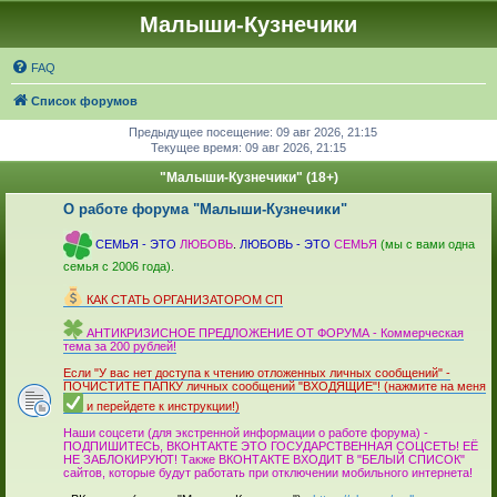
Малыши-Кузнечики
FAQ
Список форумов
Предыдущее посещение: 09 авг 2026, 21:15
Текущее время: 09 авг 2026, 21:15
"Малыши-Кузнечики" (18+)
О работе форума "Малыши-Кузнечики"
_
СЕМЬЯ - ЭТО
ЛЮБОВЬ
.
ЛЮБОВЬ - ЭТО
СЕМЬЯ
(мы с вами одна
семья с 2006 года).
_
КАК СТАТЬ ОРГАНИЗАТОРОМ СП
_
АНТИКРИЗИСНОЕ ПРЕДЛОЖЕНИЕ ОТ ФОРУМА - Коммерческая
тема за 200 рублей!
_
Если "У вас нет доступа к чтению отложенных личных сообщений" -
ПОЧИСТИТЕ ПАПКУ личных сообщений "ВХОДЯЩИЕ"! (нажмите на меня
и перейдете к инструкции!)
_
Наши соцсети (для экстренной информации о работе форума) -
ПОДПИШИТЕСЬ, ВКОНТАКТЕ ЭТО ГОСУДАРСТВЕННАЯ СОЦСЕТЬ! ЕЁ
НЕ ЗАБЛОКИРУЮТ! Также ВКОНТАКТЕ ВХОДИТ В "БЕЛЫЙ СПИСОК"
сайтов, которые будут работать при отключении мобильного интер­нета!
_