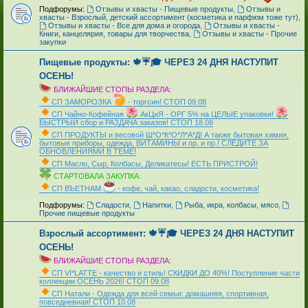
Подфорумы:
Отзывы и хвасты - Пищевые продукты
,
Отзывы и
хвасты - Взрослый, детский ассортимент (косметика и парфюм тоже тут)
,
Отзывы и хвасты - Все для дома и огорода
,
Отзывы и хвасты -
Книги, канцелярия, товары для творчества
,
Отзывы и хвасты - Прочие
закупки
Пищевые продукты: 🍁☔🎓 ЧЕРЕЗ 24 ДНЯ НАСТУПИТ
ОСЕНЬ!
БЛИЖАЙШИЕ СТОПЫ РАЗДЕЛА:
СП ЗАМОРОЗКА
- торгсин! СТОП 09.08
СП Чайно-Кофейная
АкЦиЯ - ОРГ 5% на ЦЕЛЫЕ упаковки!
БЫСТРЫЙ сбор и РАЗДАЧА заказов! СТОП 18.08
СП ПРОДУКТЫ и весовой Ш*О*К*О*Л*А*Д! А также бытовая химия,
бытовые приборы, одежда, ВИТАМИНЫ и пр. и пр.! СЛЕДИТЕ ЗА
ОБНОВЛЕНИЯМИ В ТЕМЕ!
СП Масло, Сыр, Колбасы, Деликатесы! ЕСТЬ ПРИСТРОЙ!
СТАРТОВАЛА ЗАКУПКА:
СП ВЪЕТНАМ
- кофе, чай, какао, сладости, косметика!
_
Подфорумы:
Сладости
,
Напитки
,
Рыба, икра, колбасы, мясо
,
Прочие пищевые продукты
Взрослый ассортимент: 🍁☔🎓 ЧЕРЕЗ 24 ДНЯ НАСТУПИТ
ОСЕНЬ!
БЛИЖАЙШИЕ СТОПЫ РАЗДЕЛА:
СП VI*LATTE - качество и стиль! СКИДКИ ДО 40%! Поступление части
коллекции ОСЕНЬ 2026! СТОП 09.08
СП Натали - Одежда для всей семьи: домашняя, спортивная,
повседневная! СТОП 10.08