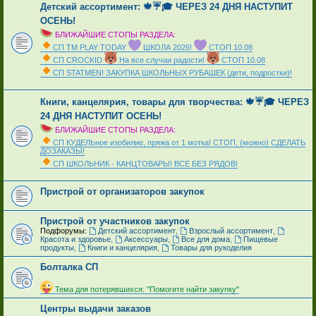
Детский ассортимент: 🍁☔🎓 ЧЕРЕЗ 24 ДНЯ НАСТУПИТ
ОСЕНЬ!
БЛИЖАЙШИЕ СТОПЫ РАЗДЕЛА:
СП ТМ PLAY TODAY
ШКОЛА 2026!
СТОП 10.08
СП CROCKID
На все случаи радости!
СТОП 10.08
СП STATMEN! ЗАКУПКА ШКОЛЬНЫХ РУБАШЕК (дети, подростки)!
_
Книги, канцелярия, товары для творчества: 🍁☔🎓 ЧЕРЕЗ
24 ДНЯ НАСТУПИТ ОСЕНЬ!
БЛИЖАЙШИЕ СТОПЫ РАЗДЕЛА:
СП КУДЕЛЬное изобилие, пряжа от 1 мотка! СТОП, (можно) СДЕЛАТЬ
ДОЗАКАЗЫ!
СП ШКОЛЬНИК - КАНЦТОВАРЫ! ВСЕ БЕЗ РЯДОВ!
_
Пристрой от организаторов закупок
Пристрой от участников закупок
Подфорумы:
Детский ассортимент
,
Взрослый ассортимент
,
Красота и здоровье
,
Аксессуары
,
Все для дома
,
Пищевые
продукты
,
Книги и канцелярия
,
Товары для рукоделия
Болталка СП
_
Тема для потерявшихся: "Помогите найти закупку"
Центры выдачи заказов