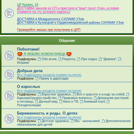
_
ЦР Курако, 16
ДОСТАВКА заказов из СП и пристроя в "ваш" пункт Озон, условия
(нажмите на эту розовую надпись)
ДОСТАВКА в Междуреченск СИЛАМИ УЗов
ДОСТАВКА в Кузнецкий и Орджоникидзевский районы СИЛАМИ УЗов
Проверяйте заказы при получении в ЦРП
Общение
Поболтаем!
Я ЛЮБЛЮ НОВОКУЗНЕЦК
Подфорумы:
Обо всем
,
Рецепты
,
Про отдых
,
"Домики"
,
Играем!
Добрые дела
Все подфорумы раздела (нажми на меня)
Подфорум:
Приму в дар/отдам
О взрослых
Все подфорумы раздела (нажми на меня)
Подфорумы:
Взрослое здоровье
,
Всё о красоте и уходе за собой
,
Карьера/трудоустройство
,
Правовые вопросы
,
Домашние растения
и питомцы
,
Дачный мир
,
Кино и ТВ
,
Книжный клуб
,
Рукодельницам
Беременность и роды. О детях
Все подфорумы раздела (нажми на меня)
Подфорумы:
Детское здоровье
,
Мы - школьники!
,
Дополнительное
образование для детей