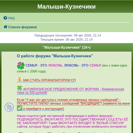
Малыши-Кузнечики
FAQ
Список форумов
Предыдущее посещение: 08 авг 2026, 21:14
Текущее время: 08 авг 2026, 21:14
"Малыши-Кузнечики" (18+)
О работе форума "Малыши-Кузнечики"
_
СЕМЬЯ - ЭТО
ЛЮБОВЬ
.
ЛЮБОВЬ - ЭТО
СЕМЬЯ
(мы с вами одна
семья с 2006 года).
_
КАК СТАТЬ ОРГАНИЗАТОРОМ СП
_
АНТИКРИЗИСНОЕ ПРЕДЛОЖЕНИЕ ОТ ФОРУМА - Коммерческая
тема за 200 рублей!
_
Если "У вас нет доступа к чтению отложенных личных сообщений" -
ПОЧИСТИТЕ ПАПКУ личных сообщений "ВХОДЯЩИЕ"! (нажмите на меня
и перейдете к инструкции!)
_
Наши соцсети (для экстренной информации о работе форума) -
ПОДПИШИТЕСЬ, ВКОНТАКТЕ ЭТО ГОСУДАРСТВЕННАЯ СОЦСЕТЬ! ЕЁ
НЕ ЗАБЛОКИРУЮТ! Также ВКОНТАКТЕ ВХОДИТ В "БЕЛЫЙ СПИСОК"
сайтов, которые будут работать при отключении мобильного интер­нета!
_