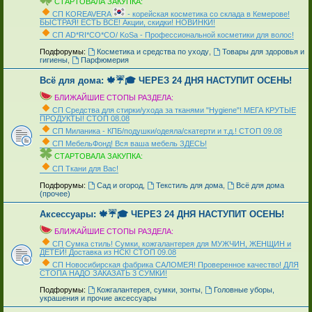
СТАРТОВАЛА ЗАКУПКА:
СП KOREAVERA
- корейская косметика со склада в Кемерове!
БЫСТРАЯ! ЕСТЬ ВСЁ! Акции, скидки! НОВИНКИ!
СП AD*RI*CO*CO/ KoSa - Профессиональной косметики для волос!
_
Подфорумы:
Косметика и средства по уходу
,
Товары для здоровья и
гигиены
,
Парфюмерия
Всё для дома: 🍁☔🎓 ЧЕРЕЗ 24 ДНЯ НАСТУПИТ ОСЕНЬ!
БЛИЖАЙШИЕ СТОПЫ РАЗДЕЛА:
СП Средства для стирки/ухода за тканями "Hygiene"! МЕГА КРУТЫЕ
ПРОДУКТЫ! СТОП 08.08
СП Миланика - КПБ/подушки/одеяла/скатерти и т.д.! СТОП 09.08
СП МебельФонд! Вся ваша мебель ЗДЕСЬ!
СТАРТОВАЛА ЗАКУПКА:
СП Ткани для Вас!
_
Подфорумы:
Сад и огород
,
Текстиль для дома
,
Всё для дома
(прочее)
Аксессуары: 🍁☔🎓 ЧЕРЕЗ 24 ДНЯ НАСТУПИТ ОСЕНЬ!
БЛИЖАЙШИЕ СТОПЫ РАЗДЕЛА:
СП Сумка стиль! Сумки, кожгалантерея для МУЖЧИН, ЖЕНЩИН и
ДЕТЕЙ! Доставка из НСК! СТОП 09.08
СП Новосибирская фабрика CAЛOMEЯ! Проверенное качество! ДЛЯ
СТОПА НАДО ЗАКАЗАТЬ 3 СУМКИ!
_
Подфорумы:
Кожгалантерея, сумки, зонты
,
Головные уборы,
украшения и прочие аксессуары