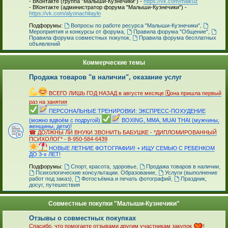
- ВКонтакте (группа "Малыши-Кузнечики") -
https://vk.com/malkuz
- ВКонтакте (администратор форума "Малыши-Кузнечики") -
https://vk.com/alyonachitaylo
_
Подфорумы:
Вопросы по работе ресурса "Малыши-Кузнечики"
,
Мероприятия и конкурсы от форума
,
Правила форума "Общение"
,
Правила форума совместных покупок
,
Правила форума бесплатных
объявлений
Коммерческие темы
Продажа товаров "в наличии", оказание услуг
_
ВСЕГО ЛИШЬ ГОД НАЗАД в августе месяце 🗓она пришла первый
раз на занятия
ПЕРСОНАЛЬНЫЕ ТРЕНИРОВКИ: ЭКСПРЕСС-ПОХУДЕНИЕ
(можно вдвоём с подругой)
BOXING, MMA, MUAI THAI (мужчины,
женщины, дети)!
☎ ДОЛЖНЫ ЛИ ВНУКИ ЗВОНИТЬ БАБУШКЕ - *ДИПЛОМИРОВАННЫЙ
ПСИХОЛОГ* - 8-950-584-6439
НОВЫЕ ЛЕТНИЕ ФОТОГРАФИИ! + ИЩУ СЕМЬЮ С РЕБЕНКОМ
ДО 3-х ЛЕТ!
_
Подфорумы:
Спорт, красота, здоровье
,
Продажа товаров в наличии
,
Психологические консультации. Образование
,
Услуги (выполнение
работ под заказ)
,
Фотосъёмка и печать фотографий
,
Праздник,
досуг, путешествия
Совместные покупки "Малыши-Кузнечики"
Отзывы о совместных покупках
Спасибо, что помогаете отзывами другим участникам закупок
!