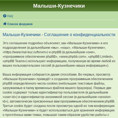
Малыши-Кузнечики
FAQ
Список форумов
Малыши-Кузнечики - Соглашение о конфиденциальности
Это соглашение подробно объясняет, как «Малыши-Кузнечики» и его
подразделения (в дальнейшем «мы», «наш», «Малыши-Кузнечики»,
«https://www.mal-kuz.ru/forum») и phpBB (в дальнейшем «они»,
«программное обеспечение phpBB», «www.phpbb.com», «phpBB Limited»,
«phpBB Teams») используют информацию, полученную во время любой из
ваших пользовательских сессий (в дальнейшем «ваша информация»).
Ваша информация собирается двумя способами. Во-первых, просмотр
«Малыши-Кузнечики» приведёт к созданию программным обеспечением
phpBB определённого числа cookies (небольшие текстовые файлы,
загружаемые в папку временных файлов вашего браузера). Первые две
cookie содержат только идентификатор пользователя (в дальнейшем
«user-id») и идентификатор анонимной сессии (в дальнейшем «session-
id»), автоматически присвоенные вам программным обеспечением phpBB.
Третья cookie будет создана после просмотра одной из тем конференции
«Малыши-Кузнечики» и будет использоваться для хранения информации
о прочтённых вами темах, повышая таким образом удобство работы с