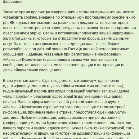
форумами.
Также во время просмотра конференции «Малыши-Кузнечики» мы можем
установить cookies, внешние по отношению к программному обеспечению
phpBB, однако они выходят за рамки этого документа, целью которого
является рассмотрение страниц, созданных исключительно программным
обеспечением phpBB. Вторым источником получения вашей информации
являются данные, которые вы отправляете на форум. Этими данными
могут быть, но не исчерпываются, следующие данные: сообщения,
размещённые под учётной записью Гостя (в дальнейшем «анонимные
сообщения»), данные, указанные при регистрации в конференции
«Малыши-Кузнечики» (в дальнейшем «ваша учётная запись») и
сообщения, оставленные вами после регистрации и авторизации (в
дальнейшем «ваши сообщения»).
Ваша учётная запись будет содержать, как минимум, однозначно
идентифицируемое имя (в дальнейшем «ваше имя пользователя»),
индивидуальный пароль для входа под вашей учётной записью (далее
«ваш пароль») и реальный адрес email (в дальнейшем «ваш адрес
email»). Ваша информация из вашей учётной записи на форумах
«Малыши-Кузнечики» охраняется законами о защите компьютерной
информации, применяемыми в стране, предоставляющей нам услуги
хостинга. Любая информация, запрашиваемая при регистрации в
конференции «Малыши-Кузнечики», кроме вашего имени пользователя,
вашего пароля и вашего адреса email, может быть как необходимой, так и
необязательной ко вводу, на усмотрение администрации конференции
«Малыши-Кузнечики». В любом случае у вас есть возможность выбрать,