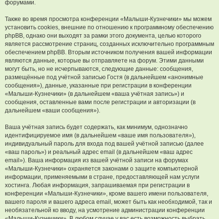
форумами.
Также во время просмотра конференции «Малыши-Кузнечики» мы можем
установить cookies, внешние по отношению к программному обеспечению
phpBB, однако они выходят за рамки этого документа, целью которого
является рассмотрение страниц, созданных исключительно программным
обеспечением phpBB. Вторым источником получения вашей информации
являются данные, которые вы отправляете на форум. Этими данными
могут быть, но не исчерпываются, следующие данные: сообщения,
размещённые под учётной записью Гостя (в дальнейшем «анонимные
сообщения»), данные, указанные при регистрации в конференции
«Малыши-Кузнечики» (в дальнейшем «ваша учётная запись») и
сообщения, оставленные вами после регистрации и авторизации (в
дальнейшем «ваши сообщения»).
Ваша учётная запись будет содержать, как минимум, однозначно
идентифицируемое имя (в дальнейшем «ваше имя пользователя»),
индивидуальный пароль для входа под вашей учётной записью (далее
«ваш пароль») и реальный адрес email (в дальнейшем «ваш адрес
email»). Ваша информация из вашей учётной записи на форумах
«Малыши-Кузнечики» охраняется законами о защите компьютерной
информации, применяемыми в стране, предоставляющей нам услуги
хостинга. Любая информация, запрашиваемая при регистрации в
конференции «Малыши-Кузнечики», кроме вашего имени пользователя,
вашего пароля и вашего адреса email, может быть как необходимой, так и
необязательной ко вводу, на усмотрение администрации конференции
«Малыши-Кузнечики». В любом случае у вас есть возможность выбрать,