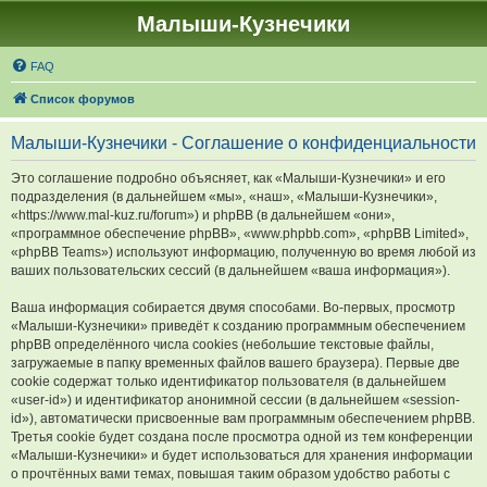
Малыши-Кузнечики
FAQ
Список форумов
Малыши-Кузнечики - Соглашение о конфиденциальности
Это соглашение подробно объясняет, как «Малыши-Кузнечики» и его
подразделения (в дальнейшем «мы», «наш», «Малыши-Кузнечики»,
«https://www.mal-kuz.ru/forum») и phpBB (в дальнейшем «они»,
«программное обеспечение phpBB», «www.phpbb.com», «phpBB Limited»,
«phpBB Teams») используют информацию, полученную во время любой из
ваших пользовательских сессий (в дальнейшем «ваша информация»).
Ваша информация собирается двумя способами. Во-первых, просмотр
«Малыши-Кузнечики» приведёт к созданию программным обеспечением
phpBB определённого числа cookies (небольшие текстовые файлы,
загружаемые в папку временных файлов вашего браузера). Первые две
cookie содержат только идентификатор пользователя (в дальнейшем
«user-id») и идентификатор анонимной сессии (в дальнейшем «session-
id»), автоматически присвоенные вам программным обеспечением phpBB.
Третья cookie будет создана после просмотра одной из тем конференции
«Малыши-Кузнечики» и будет использоваться для хранения информации
о прочтённых вами темах, повышая таким образом удобство работы с