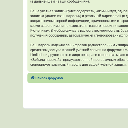
(в дальнейшем «ваши сообщения»).
Ваша учётная запись будет содержать, как минимум, одн
записью (далее «ваш пароль») и реальный адрес email (в
защите компьютерной информации, применяемыми в стран
кроме вашего имени пользователя, вашего пароля и вашег
Кузнечики». В любом случае у вас есть возможность выбрат
получения сообщений, автоматически сгенерированных п
Ваш пароль надёжно зашифрован (односторонним хэширован
средством доступа к вашей учётной записи на форумах «М
Limited, ни другое третье лицо не вправе спрашивать ваш
«Забыли пароль?», предусмотренной программным обеспеч
сгенерирует вам новый пароль для вашей учётной записи.
Список форумов