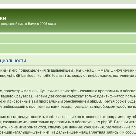
ки
 родителей (мы с Вами с 2006 года)
нциальности
ки» и его подразделения (в дальнейшем «мы», «наш», «Малыши-Кузнечики», «
», «phpBB Limited», «phpBB Teams») используют информацию, полученную во
х, просмотр «Малыши-Кузнечики» приведёт к созданию программным обеспе
вашего браузера). Первые две cookie содержат только идентификатор польз
чески присвоенные вам программным обеспечением phpBB. Третья cookie буд
я информации о прочтённых вами темах, повышая таким образом удобство р
и» мы можем установить cookies, внешние по отношению к программному обе
иц, созданных исключительно программным обеспечением phpBB. Вторым ис
быть, но не исчерпываются, следующие данные: сообщения, размещённые по
еренции «Малыши-Кузнечики» (в дальнейшем «ваша учётная запись») и сообщ