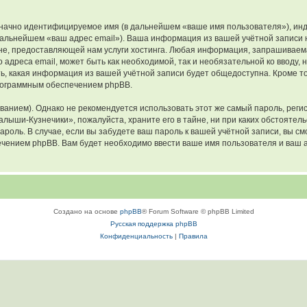
означно идентифицируемое имя (в дальнейшем «ваше имя пользователя»), ин
 дальнейшем «ваш адрес email»). Ваша информация из вашей учётной запис
е, предоставляющей нам услуги хостинга. Любая информация, запрашиваем
о адреса email, может быть как необходимой, так и необязательной ко ввод
ь, какая информация из вашей учётной записи будет общедоступна. Кроме тог
рограммным обеспечением phpBB.
ием). Однако не рекомендуется использовать этот же самый пароль, регист
алыши-Кузнечики», пожалуйста, храните его в тайне, ни при каких обстояте
 пароль. В случае, если вы забудете ваш пароль к вашей учётной записи, вы
ением phpBB. Вам будет необходимо ввести ваше имя пользователя и ваш а
Создано на основе
phpBB
® Forum Software © phpBB Limited
Русская поддержка phpBB
Конфиденциальность
|
Правила