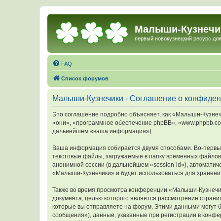
Малыши-Кузнечи
первый новокузнецкий ресурс для
FAQ
Список форумов
Малыши-Кузнечики - Соглашение о конфиде
Это соглашение подробно объясняет, как «Малыши-Кузнечи
«они», «программное обеспечение phpBB», «www.phpbb.com
дальнейшем «ваша информация»).
Ваша информация собирается двумя способами. Во-первы
текстовые файлы, загружаемые в папку временных файлов 
анонимной сессии (в дальнейшем «session-id»), автомати
«Малыши-Кузнечики» и будет использоваться для хранени
Также во время просмотра конференции «Малыши-Кузнечик
документа, целью которого является рассмотрение стран
которые вы отправляете на форум. Этими данными могут 
сообщения»), данные, указанные при регистрации в конф