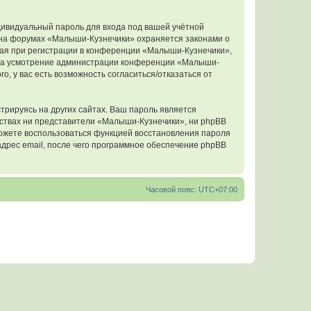
дивидуальный пароль для входа под вашей учётной
и на форумах «Малыши-Кузнечики» охраняется законами о
ая при регистрации в конференции «Малыши-Кузнечики»,
у, на усмотрение администрации конференции «Малыши-
о, у вас есть возможность согласиться/отказаться от
рируясь на других сайтах. Ваш пароль является
льствах ни представители «Малыши-Кузнечики», ни phpBB
 сможете воспользоваться функцией восстановления пароля
дрес email, после чего программное обеспечение phpBB
Часовой пояс:
UTC+07:00