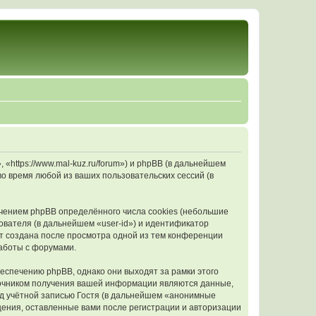
https://www.mal-kuz.ru/forum») и phpBB (в дальнейшем
 время любой из ваших пользовательских сессий (в
чением phpBB определённого числа cookies (небольшие
ователя (в дальнейшем «user-id») и идентификатор
ет создана после просмотра одной из тем конференции
аботы с форумами.
спечению phpBB, однако они выходят за рамки этого
точником получения вашей информации являются данные,
д учётной записью Гостя (в дальнейшем «анонимные
ения, оставленные вами после регистрации и авторизации