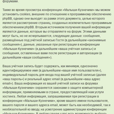
форумами.
Также во время просмотра конференции «Малыши-Кузнечики» мы можем
установить cookies, внешние по отношению к программному обеспечению
phpBB, однако они выходят за рамки этого документа, целью которого
является рассмотрение страниц, созданных исключительно программным
обеспечением phpBB. Вторым источником получения вашей информации
являются данные, которые вы отправляете на форум. Этими данными
могут быть, но не исчерпываются, следующие данные: сообщения,
размещённые под учётной записью Гостя (в дальнейшем «анонимные
сообщения»), данные, указанные при регистрации в конференции
«Малыши-Кузнечики» (в дальнейшем «ваша учётная запись») и
сообщения, оставленные вами после регистрации и авторизации (в
дальнейшем «ваши сообщения»).
Ваша учётная запись будет содержать, как минимум, однозначно
идентифицируемое имя (в дальнейшем «ваше имя пользователя»),
индивидуальный пароль для входа под вашей учётной записью (далее
«ваш пароль») и реальный адрес email (в дальнейшем «ваш адрес
email»). Ваша информация из вашей учётной записи на форумах
«Малыши-Кузнечики» охраняется законами о защите компьютерной
информации, применяемыми в стране, предоставляющей нам услуги
хостинга. Любая информация, запрашиваемая при регистрации в
конференции «Малыши-Кузнечики», кроме вашего имени пользователя,
вашего пароля и вашего адреса email, может быть как необходимой, так и
необязательной ко вводу, на усмотрение администрации конференции
«Малыши-Кузнечики». В любом случае у вас есть возможность выбрать,