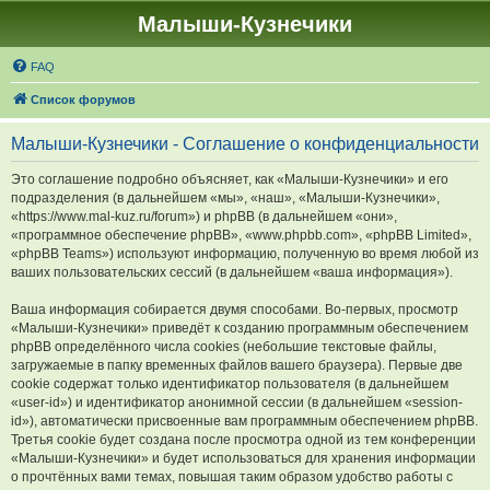
Малыши-Кузнечики
FAQ
Список форумов
Малыши-Кузнечики - Соглашение о конфиденциальности
Это соглашение подробно объясняет, как «Малыши-Кузнечики» и его
подразделения (в дальнейшем «мы», «наш», «Малыши-Кузнечики»,
«https://www.mal-kuz.ru/forum») и phpBB (в дальнейшем «они»,
«программное обеспечение phpBB», «www.phpbb.com», «phpBB Limited»,
«phpBB Teams») используют информацию, полученную во время любой из
ваших пользовательских сессий (в дальнейшем «ваша информация»).
Ваша информация собирается двумя способами. Во-первых, просмотр
«Малыши-Кузнечики» приведёт к созданию программным обеспечением
phpBB определённого числа cookies (небольшие текстовые файлы,
загружаемые в папку временных файлов вашего браузера). Первые две
cookie содержат только идентификатор пользователя (в дальнейшем
«user-id») и идентификатор анонимной сессии (в дальнейшем «session-
id»), автоматически присвоенные вам программным обеспечением phpBB.
Третья cookie будет создана после просмотра одной из тем конференции
«Малыши-Кузнечики» и будет использоваться для хранения информации
о прочтённых вами темах, повышая таким образом удобство работы с