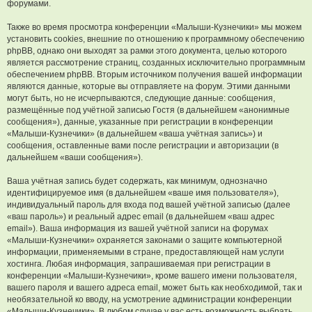
форумами.
Также во время просмотра конференции «Малыши-Кузнечики» мы можем
установить cookies, внешние по отношению к программному обеспечению
phpBB, однако они выходят за рамки этого документа, целью которого
является рассмотрение страниц, созданных исключительно программным
обеспечением phpBB. Вторым источником получения вашей информации
являются данные, которые вы отправляете на форум. Этими данными
могут быть, но не исчерпываются, следующие данные: сообщения,
размещённые под учётной записью Гостя (в дальнейшем «анонимные
сообщения»), данные, указанные при регистрации в конференции
«Малыши-Кузнечики» (в дальнейшем «ваша учётная запись») и
сообщения, оставленные вами после регистрации и авторизации (в
дальнейшем «ваши сообщения»).
Ваша учётная запись будет содержать, как минимум, однозначно
идентифицируемое имя (в дальнейшем «ваше имя пользователя»),
индивидуальный пароль для входа под вашей учётной записью (далее
«ваш пароль») и реальный адрес email (в дальнейшем «ваш адрес
email»). Ваша информация из вашей учётной записи на форумах
«Малыши-Кузнечики» охраняется законами о защите компьютерной
информации, применяемыми в стране, предоставляющей нам услуги
хостинга. Любая информация, запрашиваемая при регистрации в
конференции «Малыши-Кузнечики», кроме вашего имени пользователя,
вашего пароля и вашего адреса email, может быть как необходимой, так и
необязательной ко вводу, на усмотрение администрации конференции
«Малыши-Кузнечики». В любом случае у вас есть возможность выбрать,