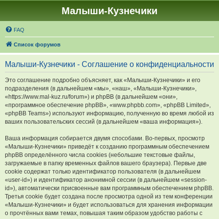
Малыши-Кузнечики
FAQ
Список форумов
Малыши-Кузнечики - Соглашение о конфиденциальности
Это соглашение подробно объясняет, как «Малыши-Кузнечики» и его
подразделения (в дальнейшем «мы», «наш», «Малыши-Кузнечики»,
«https://www.mal-kuz.ru/forum») и phpBB (в дальнейшем «они»,
«программное обеспечение phpBB», «www.phpbb.com», «phpBB Limited»,
«phpBB Teams») используют информацию, полученную во время любой из
ваших пользовательских сессий (в дальнейшем «ваша информация»).
Ваша информация собирается двумя способами. Во-первых, просмотр
«Малыши-Кузнечики» приведёт к созданию программным обеспечением
phpBB определённого числа cookies (небольшие текстовые файлы,
загружаемые в папку временных файлов вашего браузера). Первые две
cookie содержат только идентификатор пользователя (в дальнейшем
«user-id») и идентификатор анонимной сессии (в дальнейшем «session-
id»), автоматически присвоенные вам программным обеспечением phpBB.
Третья cookie будет создана после просмотра одной из тем конференции
«Малыши-Кузнечики» и будет использоваться для хранения информации
о прочтённых вами темах, повышая таким образом удобство работы с