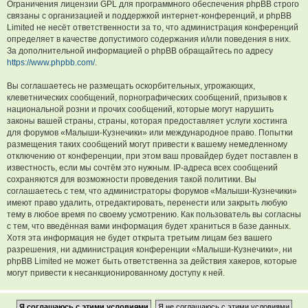
Ограничения лицензии GPL для программного обеспечения phpBB строго
связаны с организацией и поддержкой интернет-конференций, и phpBB
Limited не несёт ответственности за то, что администрация конференций
определяет в качестве допустимого содержания и/или поведения в них.
За дополнительной информацией о phpBB обращайтесь по адресу
https://www.phpbb.com/
.
Вы соглашаетесь не размещать оскорбительных, угрожающих,
клеветнических сообщений, порнографических сообщений, призывов к
национальной розни и прочих сообщений, которые могут нарушить
законы вашей страны, страны, которая предоставляет услуги хостинга
для форумов «Малыши-Кузнечики» или международное право. Попытки
размещения таких сообщений могут привести к вашему немедленному
отключению от конференции, при этом ваш провайдер будет поставлен в
известность, если мы сочтём это нужным. IP-адреса всех сообщений
сохраняются для возможности проведения такой политики. Вы
соглашаетесь с тем, что администраторы форумов «Малыши-Кузнечики»
имеют право удалить, отредактировать, перенести или закрыть любую
тему в любое время по своему усмотрению. Как пользователь вы согласны
с тем, что введённая вами информация будет храниться в базе данных.
Хотя эта информация не будет открыта третьим лицам без вашего
разрешения, ни администрация конференции «Малыши-Кузнечики», ни
phpBB Limited не может быть ответственна за действия хакеров, которые
могут привести к несанкционированному доступу к ней.