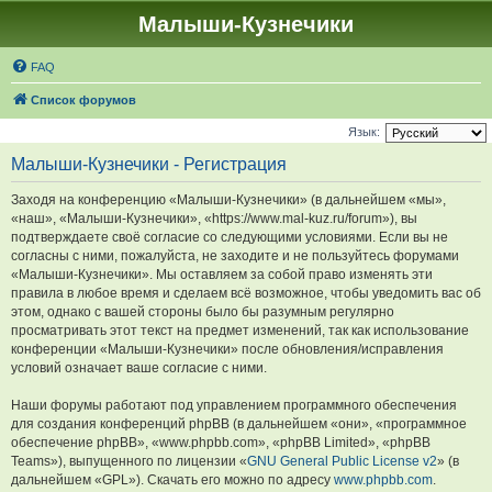
Малыши-Кузнечики
FAQ
Список форумов
Язык:
Малыши-Кузнечики - Регистрация
Заходя на конференцию «Малыши-Кузнечики» (в дальнейшем «мы»,
«наш», «Малыши-Кузнечики», «https://www.mal-kuz.ru/forum»), вы
подтверждаете своё согласие со следующими условиями. Если вы не
согласны с ними, пожалуйста, не заходите и не пользуйтесь форумами
«Малыши-Кузнечики». Мы оставляем за собой право изменять эти
правила в любое время и сделаем всё возможное, чтобы уведомить вас об
этом, однако с вашей стороны было бы разумным регулярно
просматривать этот текст на предмет изменений, так как использование
конференции «Малыши-Кузнечики» после обновления/исправления
условий означает ваше согласие с ними.
Наши форумы работают под управлением программного обеспечения
для создания конференций phpBB (в дальнейшем «они», «программное
обеспечение phpBB», «www.phpbb.com», «phpBB Limited», «phpBB
Teams»), выпущенного по лицензии «
GNU General Public License v2
» (в
дальнейшем «GPL»). Скачать его можно по адресу
www.phpbb.com
.