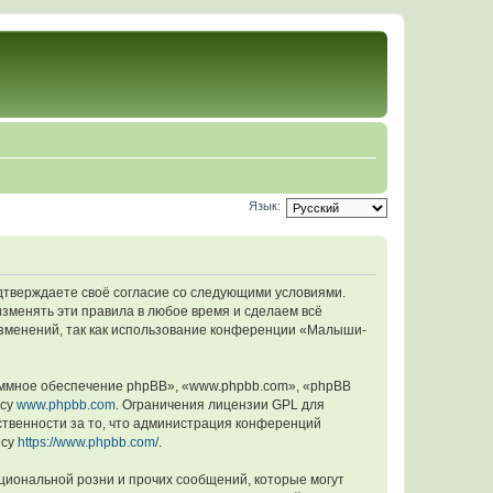
Язык:
одтверждаете своё согласие со следующими условиями.
изменять эти правила в любое время и сделаем всё
 изменений, так как использование конференции «Малыши-
ммное обеспечение phpBB», «www.phpbb.com», «phpBB
есу
www.phpbb.com
. Ограничения лицензии GPL для
ственности за то, что администрация конференций
есу
https://www.phpbb.com/
.
циональной розни и прочих сообщений, которые могут