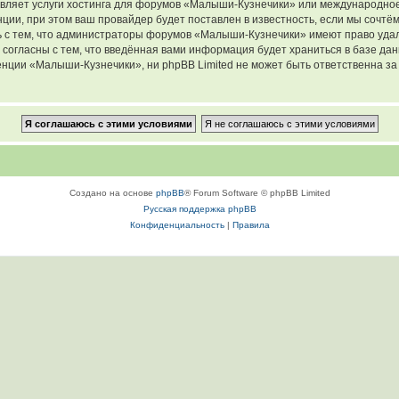
авляет услуги хостинга для форумов «Малыши-Кузнечики» или международно
ии, при этом ваш провайдер будет поставлен в известность, если мы сочтём
 с тем, что администраторы форумов «Малыши-Кузнечики» имеют право удал
 согласны с тем, что введённая вами информация будет храниться в базе да
ции «Малыши-Кузнечики», ни phpBB Limited не может быть ответственна за д
Создано на основе
phpBB
® Forum Software © phpBB Limited
Русская поддержка phpBB
Конфиденциальность
|
Правила