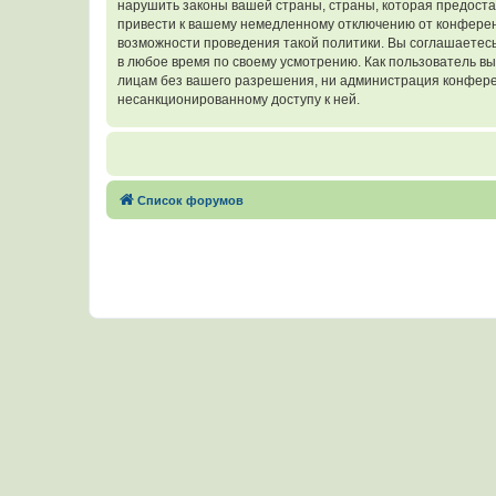
нарушить законы вашей страны, страны, которая предост
привести к вашему немедленному отключению от конференц
возможности проведения такой политики. Вы соглашаетесь
в любое время по своему усмотрению. Как пользователь вы
лицам без вашего разрешения, ни администрация конферен
несанкционированному доступу к ней.
Список форумов