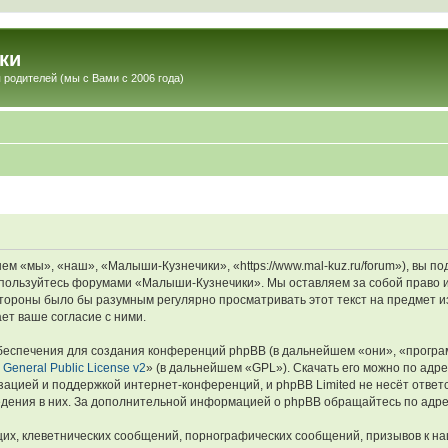
ки
 родителей (мы с Вами с 2006 года)
 «мы», «наш», «Малыши-Кузнечики», «https://www.mal-kuz.ru/forum»), вы п
не пользуйтесь форумами «Малыши-Кузнечики». Мы оставляем за собой право 
 стороны было бы разумным регулярно просматривать этот текст на предмет
ет ваше согласие с ними.
еспечения для создания конференций phpBB (в дальнейшем «они», «програ
General Public License v2
» (в дальнейшем «GPL»). Скачать его можно по адр
зацией и поддержкой интернет-конференций, и phpBB Limited не несёт ответ
ведения в них. За дополнительной информацией о phpBB обращайтесь по адр
их, клеветнических сообщений, порнографических сообщений, призывов к на