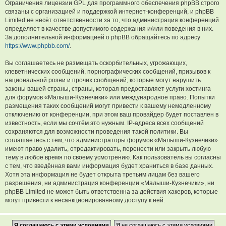
Ограничения лицензии GPL для программного обеспечения phpBB строго
связаны с организацией и поддержкой интернет-конференций, и phpBB
Limited не несёт ответственности за то, что администрация конференций
определяет в качестве допустимого содержания и/или поведения в них.
За дополнительной информацией о phpBB обращайтесь по адресу
https://www.phpbb.com/
.
Вы соглашаетесь не размещать оскорбительных, угрожающих,
клеветнических сообщений, порнографических сообщений, призывов к
национальной розни и прочих сообщений, которые могут нарушить
законы вашей страны, страны, которая предоставляет услуги хостинга
для форумов «Малыши-Кузнечики» или международное право. Попытки
размещения таких сообщений могут привести к вашему немедленному
отключению от конференции, при этом ваш провайдер будет поставлен в
известность, если мы сочтём это нужным. IP-адреса всех сообщений
сохраняются для возможности проведения такой политики. Вы
соглашаетесь с тем, что администраторы форумов «Малыши-Кузнечики»
имеют право удалить, отредактировать, перенести или закрыть любую
тему в любое время по своему усмотрению. Как пользователь вы согласны
с тем, что введённая вами информация будет храниться в базе данных.
Хотя эта информация не будет открыта третьим лицам без вашего
разрешения, ни администрация конференции «Малыши-Кузнечики», ни
phpBB Limited не может быть ответственна за действия хакеров, которые
могут привести к несанкционированному доступу к ней.