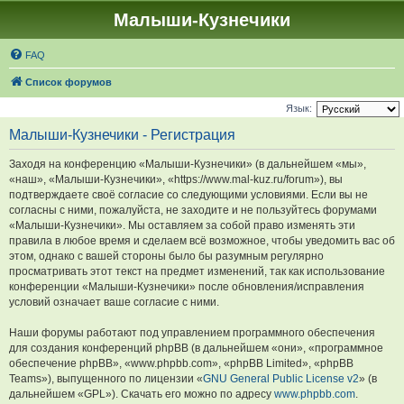
Малыши-Кузнечики
FAQ
Список форумов
Язык:
Малыши-Кузнечики - Регистрация
Заходя на конференцию «Малыши-Кузнечики» (в дальнейшем «мы»,
«наш», «Малыши-Кузнечики», «https://www.mal-kuz.ru/forum»), вы
подтверждаете своё согласие со следующими условиями. Если вы не
согласны с ними, пожалуйста, не заходите и не пользуйтесь форумами
«Малыши-Кузнечики». Мы оставляем за собой право изменять эти
правила в любое время и сделаем всё возможное, чтобы уведомить вас об
этом, однако с вашей стороны было бы разумным регулярно
просматривать этот текст на предмет изменений, так как использование
конференции «Малыши-Кузнечики» после обновления/исправления
условий означает ваше согласие с ними.
Наши форумы работают под управлением программного обеспечения
для создания конференций phpBB (в дальнейшем «они», «программное
обеспечение phpBB», «www.phpbb.com», «phpBB Limited», «phpBB
Teams»), выпущенного по лицензии «
GNU General Public License v2
» (в
дальнейшем «GPL»). Скачать его можно по адресу
www.phpbb.com
.