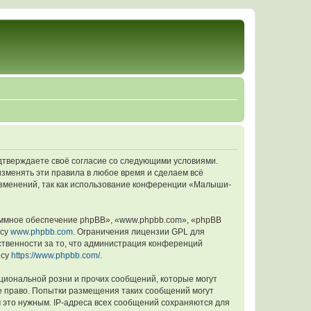
одтверждаете своё согласие со следующими условиями.
изменять эти правила в любое время и сделаем всё
 изменений, так как использование конференции «Малыши-
ммное обеспечение phpBB», «www.phpbb.com», «phpBB
есу
www.phpbb.com
. Ограничения лицензии GPL для
ственности за то, что администрация конференций
есу
https://www.phpbb.com/
.
циональной розни и прочих сообщений, которые могут
е право. Попытки размещения таких сообщений могут
 это нужным. IP-адреса всех сообщений сохраняются для