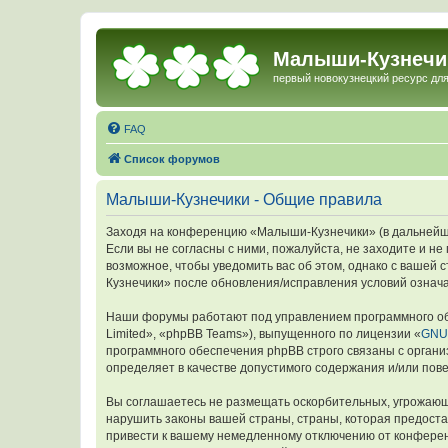
Малыши-Кузнечи
первый новокузнецкий ресурс для
FAQ
Список форумов
Малыши-Кузнечики - Общие правила
Заходя на конференцию «Малыши-Кузнечики» (в дальнейшем
Если вы не согласны с ними, пожалуйста, не заходите и 
возможное, чтобы уведомить вас об этом, однако с вашей
Кузнечики» после обновления/исправления условий означа
Наши форумы работают под управлением программного об
Limited», «phpBB Teams»), выпущенного по лицензии «
GNU 
программного обеспечения phpBB строго связаны с органи
определяет в качестве допустимого содержания и/или по
Вы соглашаетесь не размещать оскорбительных, угрожающ
нарушить законы вашей страны, страны, которая предост
привести к вашему немедленному отключению от конференц