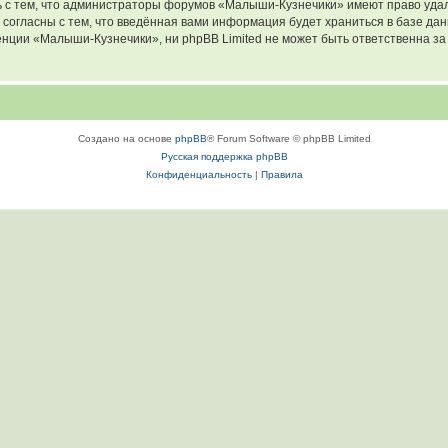
 с тем, что администраторы форумов «Малыши-Кузнечики» имеют право удал
 согласны с тем, что введённая вами информация будет храниться в базе да
ции «Малыши-Кузнечики», ни phpBB Limited не может быть ответственна за д
Создано на основе
phpBB
® Forum Software © phpBB Limited
Русская поддержка phpBB
Конфиденциальность
|
Правила