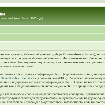
ки
 родителей (мы с Вами с 2006 года)
 «мы», «наш», «Малыши-Кузнечики», «https://www.mal-kuz.ru/forum»), вы п
не пользуйтесь форумами «Малыши-Кузнечики». Мы оставляем за собой право 
 стороны было бы разумным регулярно просматривать этот текст на предмет
ет ваше согласие с ними.
еспечения для создания конференций phpBB (в дальнейшем «они», «програ
General Public License v2
» (в дальнейшем «GPL»). Скачать его можно по адр
зацией и поддержкой интернет-конференций, и phpBB Limited не несёт ответ
ведения в них. За дополнительной информацией о phpBB обращайтесь по адр
их, клеветнических сообщений, порнографических сообщений, призывов к на
авляет услуги хостинга для форумов «Малыши-Кузнечики» или международно
ии, при этом ваш провайдер будет поставлен в известность, если мы сочтём