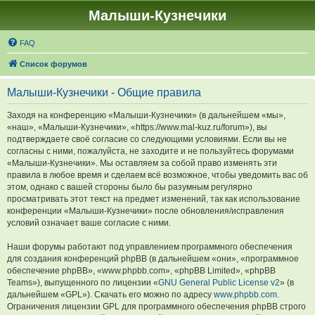
Малыши-Кузнечики
FAQ
Список форумов
Малыши-Кузнечики - Общие правила
Заходя на конференцию «Малыши-Кузнечики» (в дальнейшем «мы»,
«наш», «Малыши-Кузнечики», «https://www.mal-kuz.ru/forum»), вы
подтверждаете своё согласие со следующими условиями. Если вы не
согласны с ними, пожалуйста, не заходите и не пользуйтесь форумами
«Малыши-Кузнечики». Мы оставляем за собой право изменять эти
правила в любое время и сделаем всё возможное, чтобы уведомить вас об
этом, однако с вашей стороны было бы разумным регулярно
просматривать этот текст на предмет изменений, так как использование
конференции «Малыши-Кузнечики» после обновления/исправления
условий означает ваше согласие с ними.
Наши форумы работают под управлением программного обеспечения
для создания конференций phpBB (в дальнейшем «они», «программное
обеспечение phpBB», «www.phpbb.com», «phpBB Limited», «phpBB
Teams»), выпущенного по лицензии «
GNU General Public License v2
» (в
дальнейшем «GPL»). Скачать его можно по адресу
www.phpbb.com
.
Ограничения лицензии GPL для программного обеспечения phpBB строго