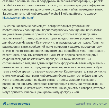
связаны с организацией и поддержкой интернет-конференций, и phpBB
Limited не несёт ответственности за то, что администрация конференций
определяет в качестве допустимого содержания и/или поведения в них.
За дополнительной информацией о phpBB обращайтесь по адресу
https://www.phpbb.com/
.
Вы соглашаетесь не размещать оскорбительных, угрожающих,
клеветнических сообщений, порнографических сообщений, призывов к
национальной розни и прочих сообщений, которые могут нарушить
законы вашей страны, страны, которая предоставляет услуги хостинга
для форумов «Малыши-Кузнечики» или международное право. Попытки
размещения таких сообщений могут привести к вашему немедленному
отключению от конференции, при этом ваш провайдер будет поставлен в
известность, если мы сочтём это нужным. IP-адреса всех сообщений
сохраняются для возможности проведения такой политики. Вы
соглашаетесь с тем, что администраторы форумов «Малыши-Кузнечики»
имеют право удалить, отредактировать, перенести или закрыть любую
тему в любое время по своему усмотрению. Как пользователь вы согласны
с тем, что введённая вами информация будет храниться в базе данных.
Хотя эта информация не будет открыта третьим лицам без вашего
разрешения, ни администрация конференции «Малыши-Кузнечики», ни
phpBB Limited не может быть ответственна за действия хакеров, которые
могут привести к несанкционированному доступу к ней.
Список форумов
Часовой пояс:
UTC+07:00