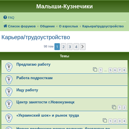
Малыши-Кузнечики
FAQ
Список форумов
Общение
О взрослых
Карьера/трудоустройство
Карьера/трудоустройство
1
2
3
4
След.
98 тем
Темы
Предлагаю работу
1
5
6
7
8
…
Работа подросткам
Ищу работу
Центр занятости г.Новокузнецк
1
2
«Украинский шок» и рынок труда
1
2
3
4
Новую профессию можно получить бесплатно по