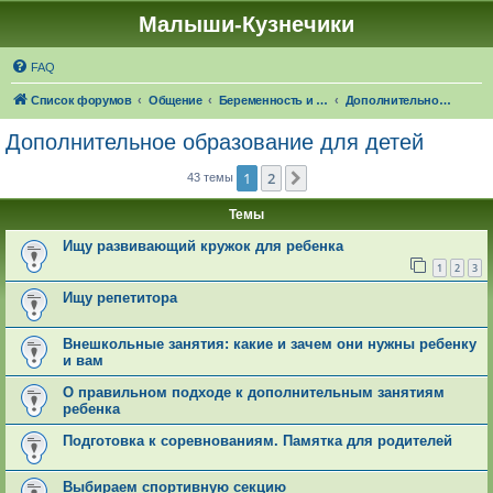
Малыши-Кузнечики
FAQ
Список форумов
Общение
Беременность и роды. О детях
Дополнительное образование для детей
Дополнительное образование для детей
1
2
След.
43 темы
Темы
Ищу развивающий кружок для ребенка
1
2
3
Ищу репетитора
Внешкольные занятия: какие и зачем они нужны ребенку
и вам
О правильном подходе к дополнительным занятиям
ребенка
Подготовка к соревнованиям. Памятка для родителей
Выбираем спортивную секцию