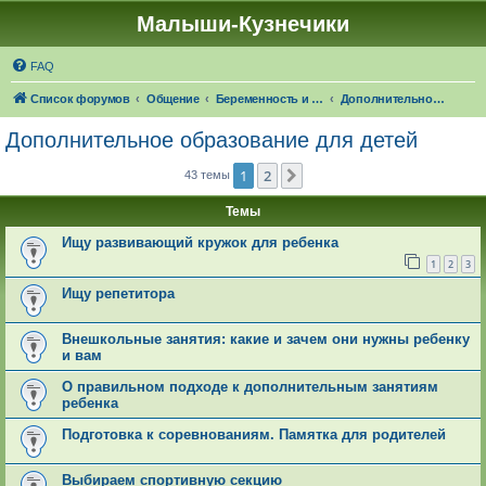
Малыши-Кузнечики
FAQ
Список форумов
Общение
Беременность и роды. О детях
Дополнительное образование для детей
Дополнительное образование для детей
1
2
След.
43 темы
Темы
Ищу развивающий кружок для ребенка
1
2
3
Ищу репетитора
Внешкольные занятия: какие и зачем они нужны ребенку
и вам
О правильном подходе к дополнительным занятиям
ребенка
Подготовка к соревнованиям. Памятка для родителей
Выбираем спортивную секцию