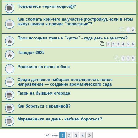
Поделитесь черноплодкой))?
Как сломать кой-чего на участке (постройку), если в этом
живут шмели и прочие "полосатые"?
1
2
Прошлогодняя трава и "кусты" - куда деть на участке?
1
2
3
4
5
6
Паводок-2025
1
2
3
Ржавчина на печке в бане
Среди дачников набирает популярность новое
направление — создание ароматического сада
Газон на бывшем огороде
Как бороться с крапивой?
Муравейники на даче - как/чем бороться?
1
2
3
4
След.
94 темы