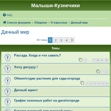
Малыши-Кузнечики
FAQ
Список форумов
Общение
О взрослых
Дачный мир
Дачный мир
1
2
3
4
След.
94 темы
Темы
Рассада. Когда и что сажать?
1
7
8
9
10
…
Хочу дачуууу !
1
2
Обмен/отдам растения для сада-огорода
1
2
3
4
5
6
Дачный юрист
График сезонных работ на даче/огороде
Каталог растений для русской зимы