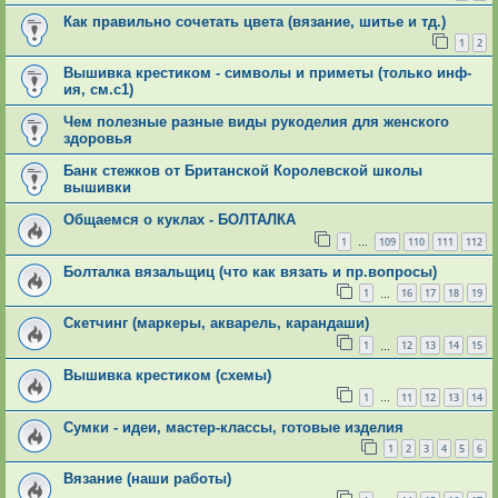
Как правильно сочетать цвета (вязание, шитье и тд.)
1
2
Вышивка крестиком - символы и приметы (только инф-
ия, см.с1)
Чем полезные разные виды рукоделия для женского
здоровья
Банк стежков от Британской Королевской школы
вышивки
Общаемся о куклах - БОЛТАЛКА
1
109
110
111
112
…
Болталка вязальщиц (что как вязать и пр.вопросы)
1
16
17
18
19
…
Скетчинг (маркеры, акварель, карандаши)
1
12
13
14
15
…
Вышивка крестиком (схемы)
1
11
12
13
14
…
Сумки - идеи, мастер-классы, готовые изделия
1
2
3
4
5
6
Вязание (наши работы)