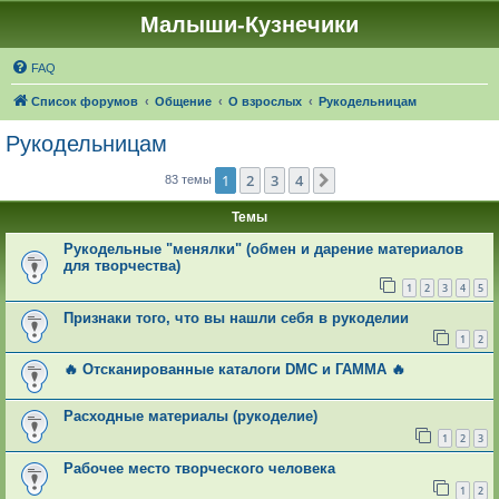
Малыши-Кузнечики
FAQ
Список форумов
Общение
О взрослых
Рукодельницам
Рукодельницам
1
2
3
4
След.
83 темы
Темы
Рукодельные "менялки" (обмен и дарение материалов
для творчества)
1
2
3
4
5
Признаки того, что вы нашли себя в рукоделии
1
2
🔥 Отсканированные каталоги DMC и ГАММА 🔥
Расходные материалы (рукоделие)
1
2
3
Рабочее место творческого человека
1
2