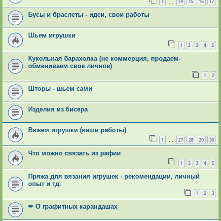
1
14
15
16
17
…
Бусы и браслеты - идеи, свои работы
Шьем игрушки
1
2
3
4
5
Кукольная барахолка (не коммерция, продаем-
обмениваем свое личное)
1
2
Шторы - шьем сами
Изделия из бисера
Вяжем игрушки (наши работы)
1
27
28
29
30
…
Что можно связать из рафии
1
2
3
4
5
Пряжа для вязания игрушек - рекомендации, личный
опыт и тд.
1
2
3
✏ О графитных карандашах