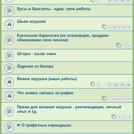
1
14
15
16
17
…
Бусы и браслеты - идеи, свои работы
Шьем игрушки
1
2
3
4
5
Кукольная барахолка (не коммерция, продаем-
обмениваем свое личное)
1
2
Шторы - шьем сами
Изделия из бисера
Вяжем игрушки (наши работы)
1
27
28
29
30
…
Что можно связать из рафии
1
2
3
4
5
Пряжа для вязания игрушек - рекомендации, личный
опыт и тд.
1
2
3
✏ О графитных карандашах