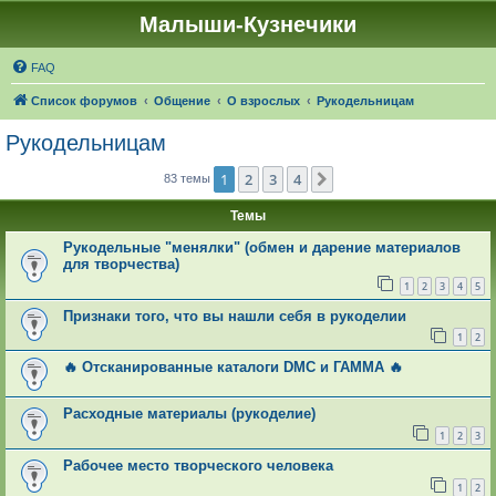
Малыши-Кузнечики
FAQ
Список форумов
Общение
О взрослых
Рукодельницам
Рукодельницам
1
2
3
4
След.
83 темы
Темы
Рукодельные "менялки" (обмен и дарение материалов
для творчества)
1
2
3
4
5
Признаки того, что вы нашли себя в рукоделии
1
2
🔥 Отсканированные каталоги DMC и ГАММА 🔥
Расходные материалы (рукоделие)
1
2
3
Рабочее место творческого человека
1
2