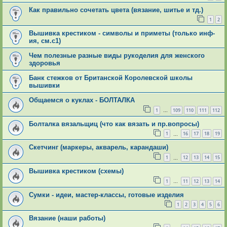
Как правильно сочетать цвета (вязание, шитье и тд.)
1
2
Вышивка крестиком - символы и приметы (только инф-
ия, см.с1)
Чем полезные разные виды рукоделия для женского
здоровья
Банк стежков от Британской Королевской школы
вышивки
Общаемся о куклах - БОЛТАЛКА
1
109
110
111
112
…
Болталка вязальщиц (что как вязать и пр.вопросы)
1
16
17
18
19
…
Скетчинг (маркеры, акварель, карандаши)
1
12
13
14
15
…
Вышивка крестиком (схемы)
1
11
12
13
14
…
Сумки - идеи, мастер-классы, готовые изделия
1
2
3
4
5
6
Вязание (наши работы)