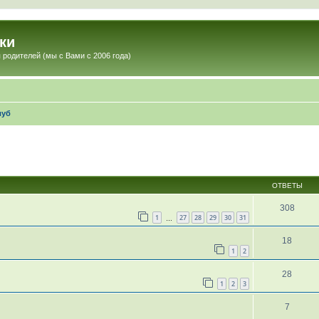
ки
 родителей (мы с Вами с 2006 года)
луб
ОТВЕТЫ
308
1
27
28
29
30
31
…
18
1
2
28
1
2
3
7