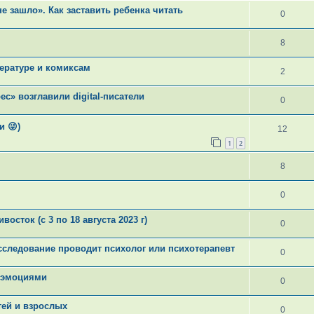
не зашло». Как заставить ребенка читать
0
8
ературе и комиксам
2
с» возглавили digital-писатели
0
и 😜)
12
1
2
8
0
осток (с 3 по 18 августа 2023 г)
0
асследование проводит психолог или психотерапевт
0
с эмоциями
0
тей и взрослых
0