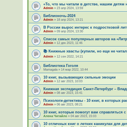
«То, что мы читали в детстве, нашим детям 
Admin
»
23 апр 2024, 13:59
Библионочь-2024
Admin
»
18 апр 2024, 13:21
В России вырос интерес к подростковой лит
Admin
»
09 апр 2024, 13:30
Список самых популярных авторов на «Литре
Admin
»
12 дек 2023, 11:46
📚 Книжные хвасты (купили, но еще не читал
Admin
»
12 сен 2022, 14:21
Библиотека Гоголя
Mamagala
»
14 мар 2022, 10:44
10 книг, вызывающих сильные эмоции
Admin
»
12 авг 2023, 10:03
Книжная экспедиция Санкт-Петербург – Владив
Admin
»
08 авг 2023, 15:41
Психологи-детективы - 10 книг, в которых р
Admin
»
06 авг 2023, 08:21
10 книг, которые помогут вам справляться 
Алена Читайло
»
04 авг 2023, 15:03
10 отличных книг о летних каникулах для де