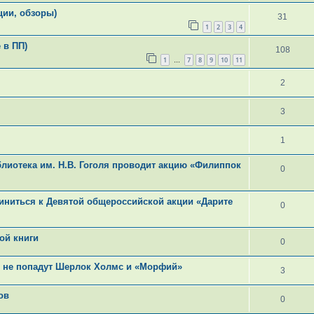
ции, обзоры)
31
1
2
3
4
 в ПП)
108
1
7
8
9
10
11
…
2
3
1
блиотека им. Н.В. Гоголя проводит акцию «Филиппок
0
диниться к Девятой общероссийской акции «Дарите
0
ой книги
0
в не попадут Шерлок Холмс и «Морфий»
3
ов
0