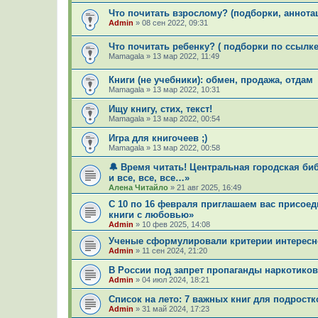
Что почитать взрослому? (подборки, аннота
Admin
»
08 сен 2022, 09:31
Что почитать ребенку? ( подборки по ссылке
Mamagala
»
13 мар 2022, 11:49
Книги (не учебники): обмен, продажа, отдам
Mamagala
»
13 мар 2022, 10:31
Ищу книгу, стих, текст!
Mamagala
»
13 мар 2022, 00:54
Игра для книгочеев ;)
Mamagala
»
13 мар 2022, 00:58
🔔 Время читать! Центральная городская би
и все, все, все…»
Алена Читайло
»
21 авг 2025, 16:49
С 10 по 16 февраля приглашаем вас присое
книги с любовью»
Admin
»
10 фев 2025, 14:08
Ученые сформулировали критерии интересн
Admin
»
11 сен 2024, 21:20
В России под запрет пропаганды наркотико
Admin
»
04 июл 2024, 18:21
Список на лето: 7 важных книг для подростк
Admin
»
31 май 2024, 17:23