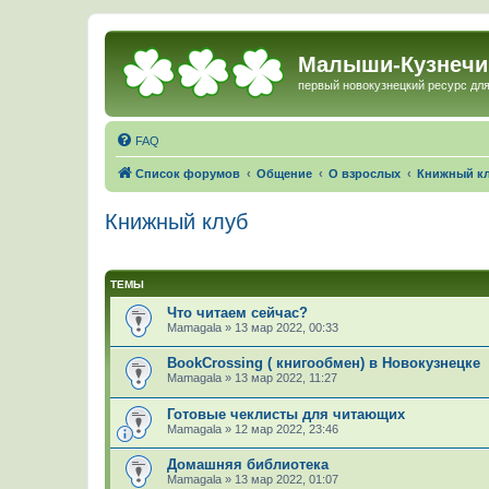
Малыши-Кузнечи
первый новокузнецкий ресурс для
FAQ
Список форумов
Общение
О взрослых
Книжный к
Книжный клуб
ТЕМЫ
Что читаем сейчас?
Mamagala
»
13 мар 2022, 00:33
BookCrossing ( книгообмен) в Новокузнецке
Mamagala
»
13 мар 2022, 11:27
Готовые чеклисты для читающих
Mamagala
»
12 мар 2022, 23:46
Домашняя библиотека
Mamagala
»
13 мар 2022, 01:07