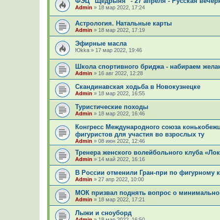
ФЭЦ "Щедрыня" - 27 апреля - Русская вечёр
Admin
»
18 мар 2022, 17:24
Астрология. Натальные карты
Admin
»
18 мар 2022, 17:19
Эфирные масла
Юkka
»
17 мар 2022, 19:46
Школа спортивного бриджа - набираем жела
Admin
»
16 авг 2022, 12:28
Скандинавская ходьба в Новокузнецке
Admin
»
18 мар 2022, 16:55
Туристические походы
Admin
»
18 мар 2022, 16:46
Конгресс Международного союза конькобеж
фигуристов для участия во взрослых ту
Admin
»
08 июн 2022, 12:46
Тренера женского волейбольного клуба «Ло
Admin
»
14 май 2022, 16:16
В России отменили Гран-при по фигурному к
Admin
»
27 апр 2022, 10:00
МОК призвал поднять вопрос о минимально
Admin
»
18 мар 2022, 17:21
Лыжи и сноуборд
Admin
»
18 мар 2022, 16:50