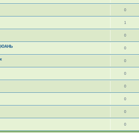
0
1
0
ИЦЮАНЬ
0
х
0
0
0
0
0
0