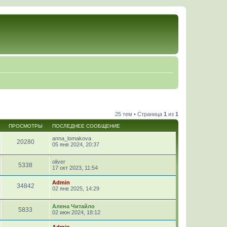
25 тем • Страница
1
из
1
ПРОСМОТРЫ
ПОСЛЕДНЕЕ СООБЩЕНИЕ
anna_lomakova
20280
05 янв 2024, 20:37
oliver
5338
17 окт 2023, 11:54
Admin
34842
02 янв 2025, 14:29
Алена Читайло
5833
02 июн 2024, 18:12
Admin