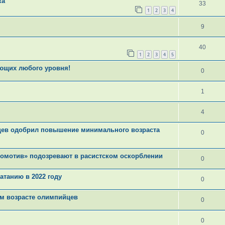
ка
33
1
2
3
4
9
40
1
2
3
4
5
ющих любого уровня!
0
1
4
цев одобрил повышение минимального возраста
0
комотив» подозревают в расистском оскорблении
0
атанию в 2022 году
0
м возрасте олимпийцев
0
0