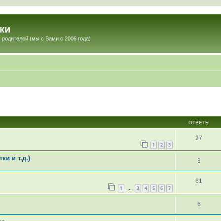
ки
 родителей (мы с Вами с 2006 года)
ОТВЕТЫ
27
1
2
3
и и т.д.)
3
61
1
3
4
5
6
7
…
6