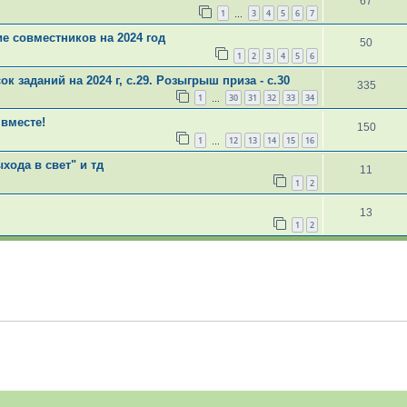
67
1
3
4
5
6
7
…
е совместников на 2024 год
50
1
2
3
4
5
6
к заданий на 2024 г, с.29. Розыгрыш приза - с.30
335
1
30
31
32
33
34
…
вместе!
150
1
12
13
14
15
16
…
хода в свет" и тд
11
1
2
13
1
2