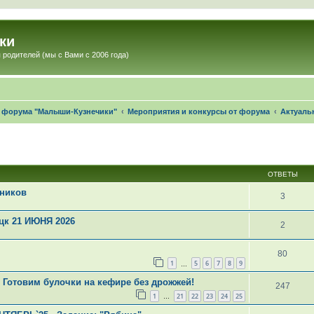
ки
 родителей (мы с Вами с 2006 года)
е форума "Малыши-Кузнечики"
Мероприятия и конкурсы от форума
Актуаль
ОТВЕТЫ
тников
3
к 21 ИЮНЯ 2026
2
80
1
5
6
7
8
9
…
Готовим булочки на кефире без дрожжей!
247
1
21
22
23
24
25
…