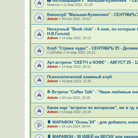
📸 Фотомарафон с "Малыши-Кузнечики" - СЕ
Мимоза
»
12 мар 2022, 21:28
Киноклуб "Малыши-Кузнечики" - СЕНТЯБРЬ`25
Admin
»
09 сен 2022, 10:43
Нескучный "Book club" - 6 книг, по которы
Н.В.Гоголя)
Admin
»
14 мар 2022, 16:13
Клуб "Страна чудес" - СЕНТЯБРЬ`25 - Делае
CoolYoMa
»
14 мар 2022, 16:12
Арт-встречи "СКЕТЧ и КОФЕ" - АВГУСТ`25 - 12
Admin
»
14 мар 2022, 16:11
Психологический книжный клуб
Admin
»
16 фев 2023, 12:35
☕ Встречи "Coffee Talk" - "Наши любимые ме
Admin
»
03 сен 2022, 16:35
Какие еще "встречи по интересам", мк и тд.
Admin
»
14 мар 2022, 16:19
🍍 МАРАФОН "Осень`24" - для добавить ново
Admin
»
18 ноя 2024, 08:44
🍍 МАРАФОН - 30 ИДЕЙ на ВЕСНУ для ежедн