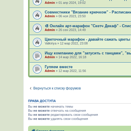
Admin
»
01 апр 2024, 19:02
Совместники "Вязание крючком" - Расписани
Admin
»
06 ноя 2023, 23:50
🎨 Онлайн арт-марафон "Скетч Декаф" - Списо
Admin
»
26 сен 2023, 14:49
Цветочный марафон - давайте сажать цветы 
Valkiriya
»
12 мар 2022, 23:08
Ищу компанию для "затусить с танцами", "вы
Admin
»
14 мар 2022, 16:18
Гуляем вместе
Admin
»
12 мар 2022, 11:56
Вернуться к списку форумов
ПРАВА ДОСТУПА
Вы
не можете
начинать темы
Вы
не можете
отвечать на сообщения
Вы
не можете
редактировать свои сообщения
Вы
не можете
удалять свои сообщения
Список форумов