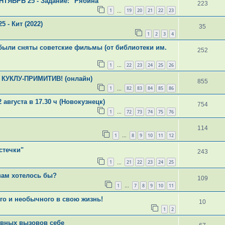
НТЯБРЬ`25 - Задание: "Рябина"
223
1
19
20
21
22
23
…
 - Кит (2022)
35
1
2
3
4
м были сняты советские фильмы (от библиотеки им.
252
1
22
23
24
25
26
…
м КУКЛУ-ПРИМИТИВ! (онлайн)
855
1
82
83
84
85
86
…
 августа в 17.30 ч (Новокузнецк)
754
1
72
73
74
75
76
…
114
1
8
9
10
11
12
…
стечки"
243
1
21
22
23
24
25
…
 вам хотелось бы?
109
1
7
8
9
10
11
…
го и необычного в свою жизнь!
10
1
2
евных вызовов себе