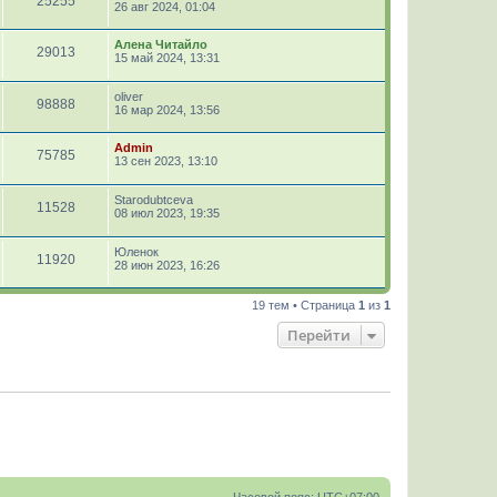
25255
26 авг 2024, 01:04
Алена Читайло
29013
15 май 2024, 13:31
oliver
98888
16 мар 2024, 13:56
Admin
75785
13 сен 2023, 13:10
Starodubtceva
11528
08 июл 2023, 19:35
Юленок
11920
28 июн 2023, 16:26
19 тем • Страница
1
из
1
Перейти
Часовой пояс:
UTC+07:00