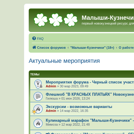
Малыши-Кузнечи
первый новокузнецкий ресурс для
FAQ
Список форумов
"Малыши-Кузнечики" (18+)
О работ
Актуальные мероприятия
ТЕМЫ
Мероприятия форума - Черный список учас
Admin
»
30 мар 2023, 09:49
Флешмоб "В КРАСНЫХ ПЛАТЬЯХ" Новокузнец
Гилюша
»
01 июн 2026, 13:24
Экскурсии - возможные варианты
Admin
»
14 мар 2022, 16:35
Кулинарный марафон "Малыши-Кузнечики" - 
Мимоза
»
12 мар 2022, 21:48