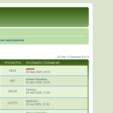
ные мероприятия
19 тем • Страница
1
из
1
ПРОСМОТРЫ
ПОСЛЕДНЕЕ СООБЩЕНИЕ
Admin
4814
30 мар 2024, 14:15
Алена Читайло
697
01 июн 2026, 13:28
Гилюша
58135
29 май 2026, 17:55
Artful Ann
111271
15 сен 2025, 17:41
Алена Читайло