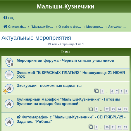
Малыши-Кузнечики
FAQ
Список форумов
"Малыши-Кузнечики" (18+)
О работе форума "Малыши-Кузнечики"
Мероприятия и конкурсы от форума
Актуальные мероприятия
Актуальные мероприятия
19 тем • Страница
1
из
1
Темы
Мероприятия форума - Черный список участников
Флешмоб "В КРАСНЫХ ПЛАТЬЯХ" Новокузнецк 21 ИЮНЯ
2026
Экскурсии - возможные варианты
1
6
7
8
9
…
Кулинарный марафон "Малыши-Кузнечики" - Готовим
булочки на кефире без дрожжей!
1
22
23
24
25
…
📸 Фотомарафон с "Малыши-Кузнечики" - СЕНТЯБРЬ`25 -
Задание: "Рябина"
1
20
21
22
23
…