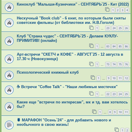
Киноклуб "Малыши-Кузнечики" - СЕНТЯБРЬ`25 - Кит (2022)
1
2
3
4
Нескучный "Book club" - 6 книг, по которым были сняты
советские фильмы (от библиотеки им. Н.В.Гоголя)
1
23
24
25
26
…
Клуб "Страна чудес" - СЕНТЯБРЬ`25 - Делаем КУКЛУ-
ПРИМИТИВ! (онлайн)
1
83
84
85
86
…
Арт-встречи "СКЕТЧ и КОФЕ" - АВГУСТ`25 - 12 августа в
17.30 ч (Новокузнецк)
1
73
74
75
76
…
Психологический книжный клуб
1
9
10
11
12
…
☕ Встречи "Coffee Talk" - "Наши любимые местечки"
1
22
23
24
25
…
Какие еще "встречи по интересам", мк и тд. вам хотелось
бы?
1
8
9
10
11
…
🍍 МАРАФОН "Осень`24" - для добавить нового и
необычного в свою жизнь!
1
2