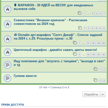
🍍 МАРАФОН - 30 ИДЕЙ на ВЕСНУ для ежедневных
вызовов себе
1
4
5
6
7
…
Совместники "Вязание крючком" - Расписание
совместников на 2024 год
1
2
3
4
5
6
🎨 Онлайн арт-марафон "Скетч Декаф" - Список заданий
на 2024 г, с.29. Розыгрыш приза - с.30
1
31
32
33
34
…
Цветочный марафон - давайте сажать цветы вместе!
1
13
14
15
16
…
Ищу компанию для "затусить с танцами", "выхода в свет"
и тд
1
2
Гуляем вместе
1
2
19 тем • Страница
1
из
1
Перейти
ПРАВА ДОСТУПА