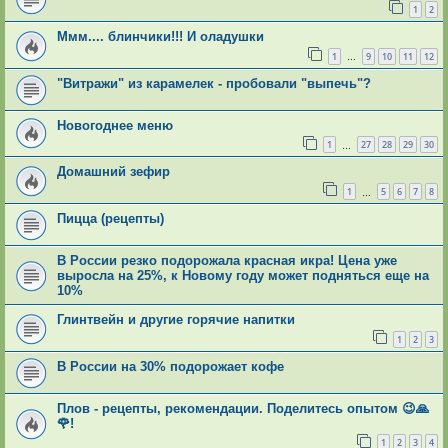
1
2
Ммм.... блинчики!!! И оладушки
1
9
10
11
12
…
"Витражи" из карамелек - пробовали "выпечь"?
Новогоднее меню
1
27
28
29
30
…
Домашний зефир
1
5
6
7
8
…
Пицца (рецепты)
В России резко подорожала красная икра! Цена уже
выросла на 25%, к Новому году может подняться еще на
10%
Глинтвейн и другие горячие напитки
1
2
3
В России на 30% подорожает кофе
Плов - рецепты, рекомендации. Поделитесь опытом 😉🙏
🌹!
1
2
3
4