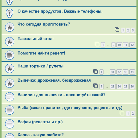
О качестве продуктов. Важные телефоны.
Что сегодня приготовить?
1
2
3
Пасхальный стол!
1
9
10
11
12
…
Помогите найти рецепт!
Наши тортики / рулеты
1
41
42
43
44
…
Выпечка: дрожжевая, бездрожжевая
1
23
24
25
26
…
Ванилин для выпечки - посоветуйте какой?
Рыба (какая нравится, где покупаете, рецепты и тд.)
1
2
Вафли (рецепты и пр.)
Халва - какую любите?