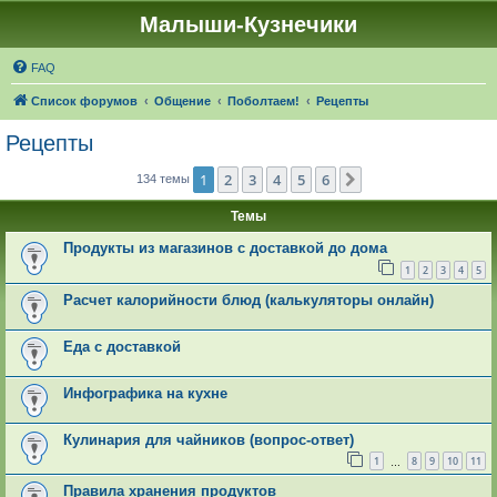
Малыши-Кузнечики
FAQ
Список форумов
Общение
Поболтаем!
Рецепты
Рецепты
1
2
3
4
5
6
След.
134 темы
Темы
Продукты из магазинов с доставкой до дома
1
2
3
4
5
Расчет калорийности блюд (калькуляторы онлайн)
Еда с доставкой
Инфографика на кухне
Кулинария для чайников (вопрос-ответ)
1
8
9
10
11
…
Правила хранения продуктов