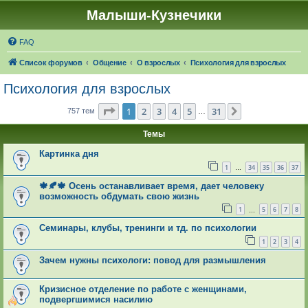
Малыши-Кузнечики
FAQ
Список форумов
Общение
О взрослых
Психология для взрослых
Психология для взрослых
Страница
1
из
31
1
2
3
4
5
31
След.
757 тем
…
Темы
Картинка дня
1
34
35
36
37
…
🍁🍂🍁 Осень останавливает время, дает человеку
возможность обдумать свою жизнь
1
5
6
7
8
…
Семинары, клубы, тренинги и тд. по психологии
1
2
3
4
Зачем нужны психологи: повод для размышления
Кризисное​ отделение по работе с женщинами,
подвергшимися насилию