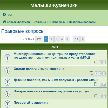
Малыши-Кузнечики
FAQ
Список форумов
Общение
О взрослых
Правовые вопросы
Правовые вопросы
Страница
1
из
11
1
2
3
4
5
11
След.
271 тема
…
Темы
Многофункциональные центры по предоставлению
государственных и муниципальных услуг (МФЦ)
1
2
Оплати налоги и живи спокойно!
1
2
3
Детские пособия, как мы их получаем - реалии жизни
1
2
Возврат налога на платные медицинские услуги
1
2
Посоветуйте адвоката