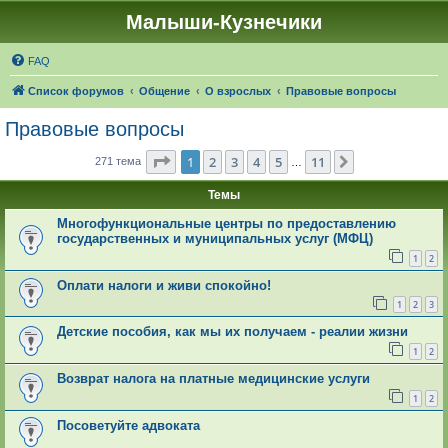
Малыши-Кузнечики
FAQ
Список форумов
Общение
О взрослых
Правовые вопросы
Правовые вопросы
Страница
1
из
11
1
2
3
4
5
11
След.
271 тема
…
Темы
Многофункциональные центры по предоставлению
государственных и муниципальных услуг (МФЦ)
1
2
Оплати налоги и живи спокойно!
1
2
3
Детские пособия, как мы их получаем - реалии жизни
1
2
Возврат налога на платные медицинские услуги
1
2
Посоветуйте адвоката