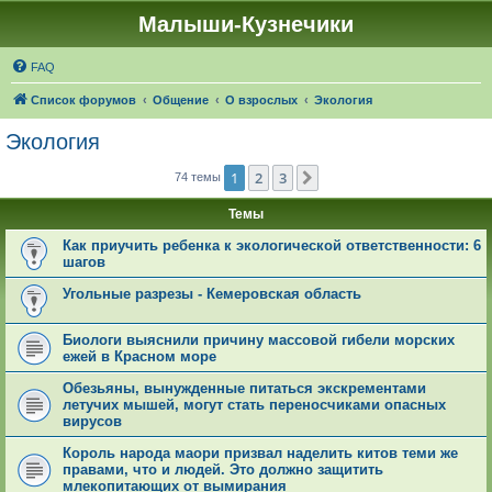
Малыши-Кузнечики
FAQ
Список форумов
Общение
О взрослых
Экология
Экология
1
2
3
След.
74 темы
Темы
Как приучить ребенка к экологической ответственности: 6
шагов
Угольные разрезы - Кемеровская область
Биологи выяснили причину массовой гибели морских
ежей в Красном море
Обезьяны, вынужденные питаться экскрементами
летучих мышей, могут стать переносчиками опасных
вирусов
Король народа маори призвал наделить китов теми же
правами, что и людей. Это должно защитить
млекопитающих от вымирания