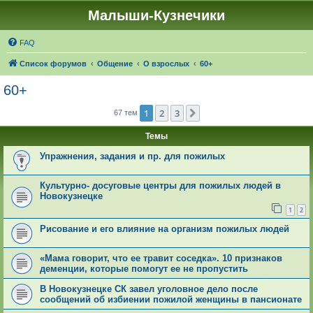
Малыши-Кузнечики
FAQ
Список форумов
Общение
О взрослых
60+
60+
1
2
3
След.
67 тем
Темы
Упражнения, задания и пр. для пожилых
Культурно- досуговые центры для пожилых людей в
Новокузнецке
1
2
Рисование и его влияние на организм пожилых людей
«Мама говорит, что ее травит соседка». 10 признаков
деменции, которые помогут ее не пропустить
В Новокузнецке СК завел уголовное дело после
сообщений об избиении пожилой женщины в пансионате