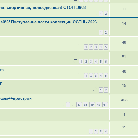
яя, спортивная, повседневная! СТОП 10/08
11
1
2
 40%! Поступление части коллекции ОСЕНЬ 2026.
14
1
2
49
1
2
3
4
5
51
1
2
3
4
5
6
та
48
1
2
3
4
5
Т
15
1
2
ираем++пристрой
408
1
37
38
39
40
41
…
4
35
1
2
3
4