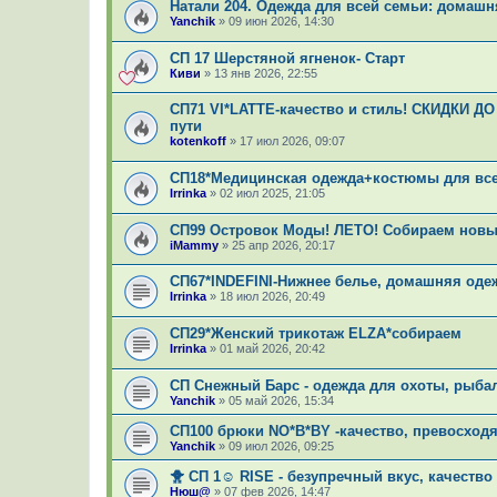
Натали 204. Одежда для всей семьи: домашн
Yanchik
»
09 июн 2026, 14:30
СП 17 Шерстяной ягненок- Старт
Киви
»
13 янв 2026, 22:55
СП71 VI*LATTE-качество и стиль! СКИДКИ ДО
пути
kotenkoff
»
17 июл 2026, 09:07
СП18*Медицинская одежда+костюмы для вс
Irrinka
»
02 июл 2025, 21:05
СП99 Островок Моды! ЛЕТО! Собираем новы
iMammy
»
25 апр 2026, 20:17
СП67*INDEFINI-Нижнее белье, домашняя оде
Irrinka
»
18 июл 2026, 20:49
СП29*Женский трикотаж ELZA*собираем
Irrinka
»
01 май 2026, 20:42
СП Снежный Барс - одежда для охоты, рыба
Yanchik
»
05 май 2026, 15:34
СП100 брюки NO*В*ВY -качество, превосходя
Yanchik
»
09 июл 2026, 09:25
🐥 СП 1☺ RISE - безупречный вкус, качество
Нюш@
»
07 фев 2026, 14:47