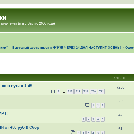
ки
 родителей (мы с Вами с 2006 года)
чики"
Взрослый ассортимент: 🍁☔🎓 ЧЕРЕЗ 24 ДНЯ НАСТУПИТ ОСЕНЬ!
Одеж
ОТВЕТЫ
ое в пути с 1 🚛
7203
1
717
718
719
720
721
…
29
1
2
3
АРТ!
47
1
2
3
4
5
 от 450 руб!!! Сбор
51
1
2
3
4
5
6