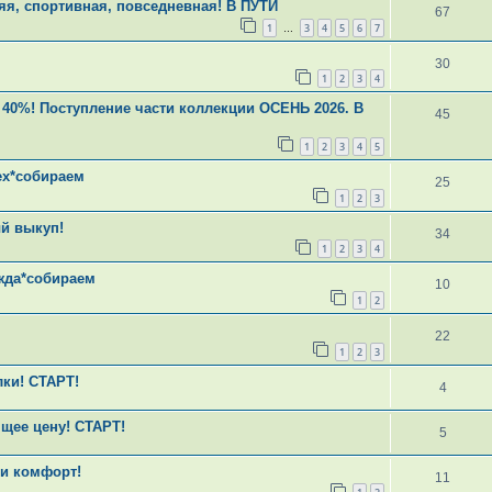
яя, спортивная, повседневная! В ПУТИ
67
1
3
4
5
6
7
…
30
1
2
3
4
 40%! Поступление части коллекции ОСЕНЬ 2026. В
45
1
2
3
4
5
ех*собираем
25
1
2
3
й выкуп!
34
1
2
3
4
жда*собираем
10
1
2
22
1
2
3
лки! СТАРТ!
4
щее цену! СТАРТ!
5
 и комфорт!
11