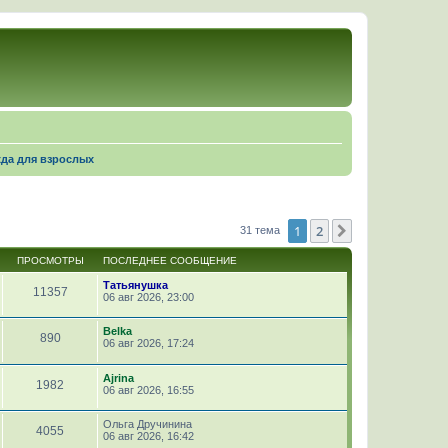
да для взрослых
1
2
След.
31 тема
ПРОСМОТРЫ
ПОСЛЕДНЕЕ СООБЩЕНИЕ
Татьянушка
11357
06 авг 2026, 23:00
Belka
890
06 авг 2026, 17:24
Ajrina
1982
06 авг 2026, 16:55
Ольга Дручинина
4055
06 авг 2026, 16:42