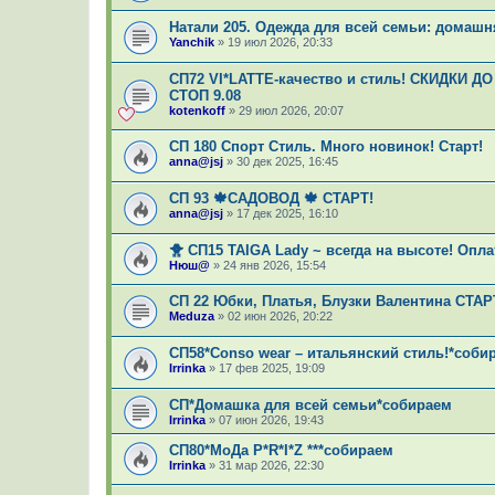
Натали 205. Одежда для всей семьи: домашн
Yanchik
»
19 июл 2026, 20:33
СП72 VI*LATTE-качество и стиль! СКИДКИ ДО
СТОП 9.08
kotenkoff
»
29 июл 2026, 20:07
СП 180 Спорт Стиль. Много новинок! Старт!
anna@jsj
»
30 дек 2025, 16:45
СП 93 🍁САДОВОД 🍁 СТАРТ!
anna@jsj
»
17 дек 2025, 16:10
🐥 СП15 TAIGA Lady ~ всегда на высоте! Опла
Нюш@
»
24 янв 2026, 15:54
СП 22 Юбки, Платья, Блузки Валентина СТАР
Meduza
»
02 июн 2026, 20:22
СП58*Conso wear – итальянский стиль!*соб
Irrinka
»
17 фев 2025, 19:09
СП*Домашка для всей семьи*собираем
Irrinka
»
07 июн 2026, 19:43
СП80*МоДа Р*R*I*Z ***собираем
Irrinka
»
31 мар 2026, 22:30