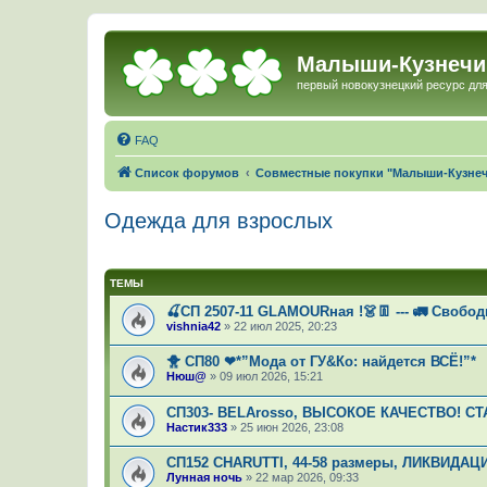
Малыши-Кузнечи
первый новокузнецкий ресурс для
FAQ
Список форумов
Совместные покупки "Малыши-Кузне
Одежда для взрослых
ТЕМЫ
🍒СП 2507-11 GLAMOURная !👗👖 --- 🚛 Свободн
vishnia42
»
22 июл 2025, 20:23
🐥 СП80 ❤*”Мода от ГУ&Ко: найдется ВСЁ!”*
Нюш@
»
09 июл 2026, 15:21
СП303- ВЕLАrosso, ВЫСОКОЕ КАЧЕСТВО! СТ
Настик333
»
25 июн 2026, 23:08
СП152 СНАRUТТI, 44-58 размеры, ЛИКВИДАЦИЯ
Лунная ночь
»
22 мар 2026, 09:33