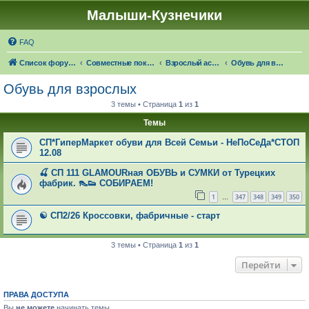
Малыши-Кузнечики
FAQ
Список форумов
Совместные покупки "Малыши-Кузнечики"
Взрослый ассортимент: 🍁☔🎓 ЧЕРЕЗ 21 ДЕНЬ НАСТУПИТ ОСЕНЬ!
Обувь для взрослых
Обувь для взрослых
3 темы • Страница
1
из
1
Темы
СП*ГиперМаркет обуви для Всей Семьи - НеПоСеДа*СТОП
12.08
🍒 СП 111 GLAMOURная ОБУВЬ и СУМКИ от Турецких
фабрик. 👠👟 СОБИРАЕМ!
1
347
348
349
350
…
☯ СП2/26 Кроссовки, фабричные - старт
3 темы • Страница
1
из
1
Перейти
ПРАВА ДОСТУПА
Вы
не можете
начинать темы