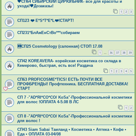
🤎СП64 СИБИРСКИЙ ЦИРЮЛЬНИК- все для красоты и
ухода!🤎Дозаказы!
1
2
3
СП123 ❤️️ Е*S*T*Е*L❤️️!СТАРТ!
СП231*БлАжЕнСтВо***собираем
🆕СП25 Cosmetology (салонная) СТОП 17.08
1
36
37
38
39
…
СП42 KOREAVERA- корейская косметика со склада в
Кемерово, быстрая, есть все! Раздача
1
2
3
4
5
СП63 PROFICOSME*TICS! ЕСТЬ ПОЧТИ ВСЕ
ПРОФБРЕНДЫ! Профтехника. БЕСПЛАТНАЯ ДОСТАВКА!
СТАРТ
СП 7 -"AD*RI*CO*CO/ KoSa"-Профессиональной косметики
для волос !ОПЛАТА 4-5.08 В ЛС
1
2
СП 8 -"AD*RI*CO*CO/ KoSa"-Профессиональной косметики
для волос !
СП43 Siam Sabai Таиланд • Косметика • Аптека • Кофе •
Еда • ОПЛАТА 03-04/08