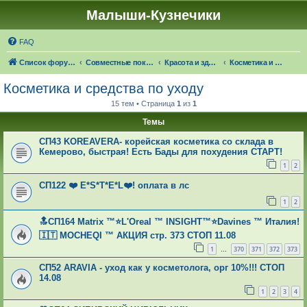
Малыши-Кузнечики
FAQ
Список форумов
Совместные покупки "Малыши-Кузнечики"
Красота и здоровье: 🍁☔🎓 ЧЕРЕЗ 21 ДЕНЬ НАСТУПИТ ОСЕНЬ!
Косметика и средства по уходу
Косметика и средства по уходу
15 тем • Страница
1
из
1
Темы
СП43 KOREAVERA- корейская косметика со склада в
Кемерово, быстрая! Есть Бады для похудения СТАРТ!
1
2
СП122 ❤️️ Е*S*T*Е*L❤️️! оплата в лс
1
2
🔝СП164 Matrix ™⭐️L'Oreal ™ INSIGHT™⭐️Davines ™ Италия!
🇮🇹 MOCHEQI ™ АКЦИЯ стр. 373 СТОП 11.08
1
370
371
372
373
…
СП52 АRAVIА - уход как у косметолога, орг 10%!!! СТОП
14.08
1
2
3
4