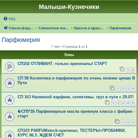
Малыши-Кузнечики
FAQ
Список форумов
Совместные покупки "Малыши-Кузнечики"
Красота и здоровье: 🍁☔🎓 ЧЕРЕЗ 24 ДНЯ НАСТУПИТ ОСЕНЬ!
Парфюмерия
Парфюмерия
7 тем • Страница
1
из
1
Темы
СП102 ОТЛИВАНТ- только оригиналы! СТАРТ
1
2
СП 58 Косметика и парфюмерия по очень низким ценам В
Пути
1
2
3
4
СП 163 Наливной парфюм, селективы. груз в пути с 29.07!
1
2
3
4
5
☯СП5*26 Парфюмерные масла премиум класса с фабрик -
старт
1
2
3
СП103 PARFUMstock-оригинал, ТЕСТЕРЫ+ПРОБНИКИ,
КУРС 86,5. ЖДЕМ СЧЕТ