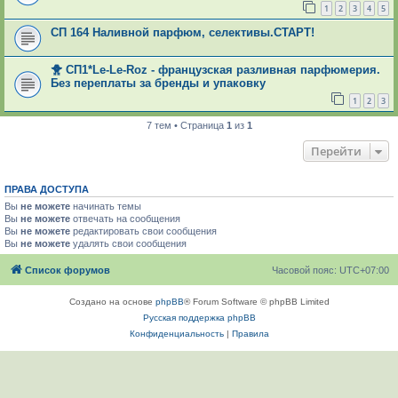
1
2
3
4
5
СП 164 Наливной парфюм, селективы.СТАРТ!
🐥 СП1*Le-Le-Roz - французская разливная парфюмерия.
Без переплаты за бренды и упаковку
1
2
3
7 тем • Страница
1
из
1
Перейти
ПРАВА ДОСТУПА
Вы
не можете
начинать темы
Вы
не можете
отвечать на сообщения
Вы
не можете
редактировать свои сообщения
Вы
не можете
удалять свои сообщения
Список форумов
Часовой пояс:
UTC+07:00
Создано на основе
phpBB
® Forum Software © phpBB Limited
Русская поддержка phpBB
Конфиденциальность
|
Правила