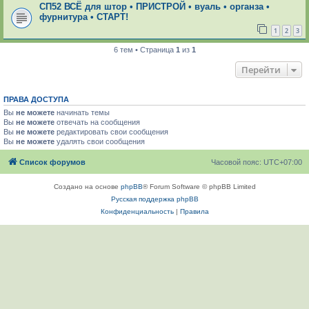
СП52 ВСЁ для штор • ПРИСТРОЙ • вуаль • органза •
фурнитура • СТАРТ!
1
2
3
6 тем • Страница
1
из
1
Перейти
ПРАВА ДОСТУПА
Вы
не можете
начинать темы
Вы
не можете
отвечать на сообщения
Вы
не можете
редактировать свои сообщения
Вы
не можете
удалять свои сообщения
Список форумов
Часовой пояс:
UTC+07:00
Создано на основе
phpBB
® Forum Software © phpBB Limited
Русская поддержка phpBB
Конфиденциальность
|
Правила