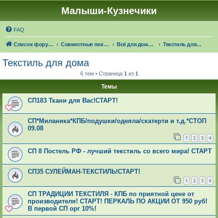
Малыши-Кузнечики
FAQ
Список форумов
Совместные покупки "Малыши-Кузнечики"
Всё для дома: 🍁☔🎓 ЧЕРЕЗ 24 ДНЯ НАСТУПИТ ОСЕНЬ!
Текстиль для дома
Текстиль для дома
6 тем • Страница
1
из
1
Темы
СП183 Ткани для Вас!СТАРТ!
СП*Миланика*КПБ/подушки/одеяла/скатерти и т.д.*СТОП
09.08
1
2
3
4
СП 8 Постель РФ - лучший текстиль со всего мира! СТАРТ
СП35 СУЛЕЙМАН-ТЕКСТИЛЬ!СТАРТ!
1
2
3
4
СП ТРАДИЦИИ ТЕКСТИЛЯ - КПБ по приятной цене от
производителя! СТАРТ! ПЕРКАЛЬ ПО АКЦИИ ОТ 950 руб!
В первой СП орг 10%!