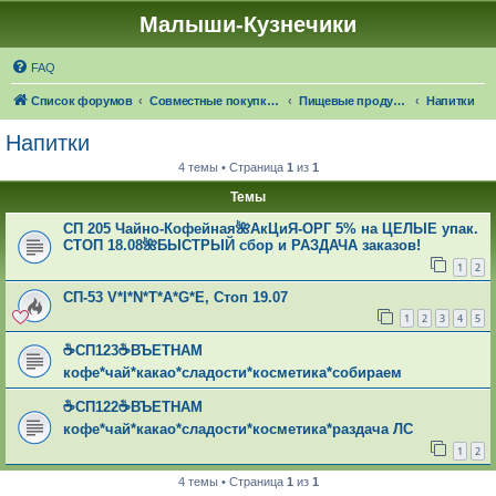
Малыши-Кузнечики
FAQ
Список форумов
Совместные покупки "Малыши-Кузнечики"
Пищевые продукты: 🍁☔🎓 ЧЕРЕЗ 21 ДЕНЬ НАСТУПИТ ОСЕНЬ!
Напитки
Напитки
4 темы • Страница
1
из
1
Темы
СП 205 Чайно-Кофейная🌺АкЦиЯ-ОРГ 5% на ЦЕЛЫЕ упак.
СТОП 18.08🌺БЫСТРЫЙ сбор и РАЗДАЧА заказов!
1
2
СП-53 V*I*N*T*A*G*E, Стоп 19.07
1
2
3
4
5
☕СП123☕ВЪЕТНАМ
кофе*чай*какао*сладости*косметика*собираем
☕СП122☕ВЪЕТНАМ
кофе*чай*какао*сладости*косметика*раздача ЛС
1
2
4 темы • Страница
1
из
1