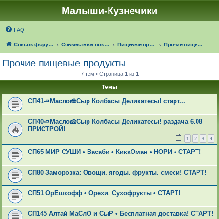
Малыши-Кузнечики
FAQ
Список форумов
Совместные покупки "Малыши-Кузнечики"
Пищевые продукты: 🍁☔🎓 ЧЕРЕЗ 24 ДНЯ НАСТУПИТ ОСЕНЬ!
Прочие пищевые продукты
Прочие пищевые продукты
7 тем • Страница
1
из
1
Темы
СП41🧈Масло🧀Сыр Колбасы Деликатесы! старт...
СП40🧈Масло🧀Сыр Колбасы Деликатесы! раздача 6.08
ПРИСТРОЙ!
1
2
3
4
СП65 МИР СУШИ • Васаби • КиккОман • НОРИ • СТАРТ!
СП80 Заморозка: Овощи, ягоды, фрукты, смеси! СТАРТ!
СП51 ОрЕшкофф • Орехи, Сухофрукты • СТАРТ!
СП145 Алтай МаСлО и СыР • Бесплатная доставка! СТАРТ!