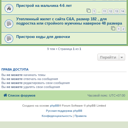
Пристрой на мальчика 4-6 лет
1
11
12
13
14
…
Утепленный жилет с сайта С&А, размер 182 , для
подростка или стройного мужчины наверное 48 размера
1
2
Пристрою кеды для девочки
9 тем • Страница
1
из
1
Перейти
ПРАВА ДОСТУПА
Вы
не можете
начинать темы
Вы
не можете
отвечать на сообщения
Вы
не можете
редактировать свои сообщения
Вы
не можете
удалять свои сообщения
Список форумов
Часовой пояс:
UTC+07:00
Создано на основе
phpBB
® Forum Software © phpBB Limited
Русская поддержка phpBB
Конфиденциальность
|
Правила