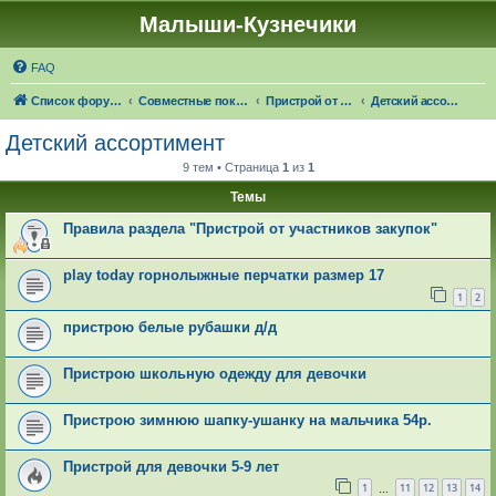
Малыши-Кузнечики
FAQ
Список форумов
Совместные покупки "Малыши-Кузнечики"
Пристрой от участников закупок
Детский ассортимент
Детский ассортимент
9 тем • Страница
1
из
1
Темы
Правила раздела "Пристрой от участников закупок"
play today горнолыжные перчатки размер 17
1
2
пристрою белые рубашки д/д
Пристрою школьную одежду для девочки
Пристрою зимнюю шапку-ушанку на мальчика 54р.
Пристрой для девочки 5-9 лет
1
11
12
13
14
…