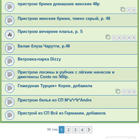
пристрою брюки домашние женские 48р
1
2
Пристрою женские брюки, темно серый, р. 48
Пристрою вечернее платье, р. S
1
2
3
4
5
Белая блуза Чарутти, р.48
Ветровка-парка Dizzy
Пристрою лосины в рубчик с лёгким начесом и
джеггинсы Conte по 500р.
Гламурная Турция+ Корея, добавила
1
2
3
Пристрою белье из СП M*a*r*k*Andre
Пристрой из СП Всё из Германии, добавила
1
2
3
4
След.
98 тем