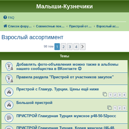
Малыши-Кузнечики
FAQ
Список форумов
Совместные покупки "Малыши-Кузнечики"
Пристрой от участников закупок
Взрослый ассортимент
Взрослый ассортимент
1
2
3
4
След.
98 тем
Темы
Добавлять фото-объявления можно также в альбомы
нашего сообщества в ВКонтакте 😊
Правила раздела "Пристрой от участников закупок"
Пристрой с Гламур. Турции. Цены ещё ниже
1
2
3
4
Большой пристрой
1
2
3
ПРИСТРОЙ Гламурная Турция мужское р48-50-52росс
ПРИСТРОЙ Гламурная Турция, Корея женское (46-48,