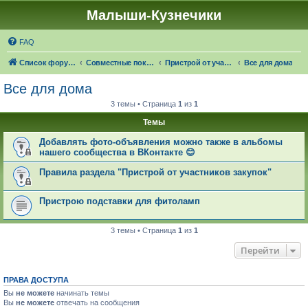
Малыши-Кузнечики
FAQ
Список форумов
Совместные покупки "Малыши-Кузнечики"
Пристрой от участников закупок
Все для дома
Все для дома
3 темы • Страница
1
из
1
Темы
Добавлять фото-объявления можно также в альбомы
нашего сообщества в ВКонтакте 😊
Правила раздела "Пристрой от участников закупок"
Пристрою подставки для фитоламп
3 темы • Страница
1
из
1
Перейти
ПРАВА ДОСТУПА
Вы
не можете
начинать темы
Вы
не можете
отвечать на сообщения