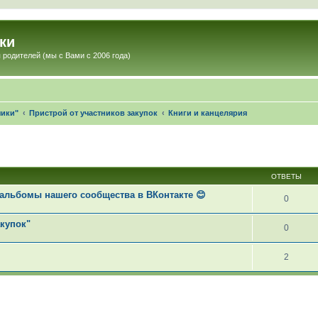
ки
 родителей (мы с Вами с 2006 года)
чики"
Пристрой от участников закупок
Книги и канцелярия
ОТВЕТЫ
альбомы нашего сообщества в ВКонтакте 😊
0
акупок"
0
2