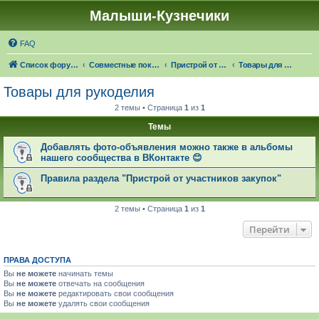
Малыши-Кузнечики
FAQ
Список форумов
Совместные покупки "Малыши-Кузнечики"
Пристрой от участников закупок
Товары для рукоделия
Товары для рукоделия
2 темы • Страница
1
из
1
Темы
Добавлять фото-объявления можно также в альбомы
нашего сообщества в ВКонтакте 😊
Правила раздела "Пристрой от участников закупок"
2 темы • Страница
1
из
1
Перейти
ПРАВА ДОСТУПА
Вы
не можете
начинать темы
Вы
не можете
отвечать на сообщения
Вы
не можете
редактировать свои сообщения
Вы
не можете
удалять свои сообщения