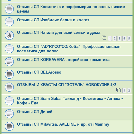
Отзывы СП Косметика и парфюмерия по очень низким
ценам
Отзывы СП Изобилие белья и колгот
Отзывы СП Натали для всей семьи и дома
1
2
3
4
5
Отзывы СП "AD*RI*CO*CO/KoSa"- Профессиональная
косметика для волос
Отзывы СП KOREAVERA - корейская косметика
Отзывы СП ВЕLАrosso
ОТЗЫВЫ И ХВАСТЫ СП "ЭСТЕЛЬ" НОВОКУЗНЕЦК!
1
2
Отзывы СП Siam Sabai Таиланд • Косметика • Аптека •
Кофе • Еда
Отзывы СП Дивей
Отзывы СП Мilavitsа, AVELINE и др. от iMammy