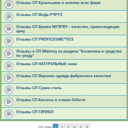
Отзывы СП Купальники и шляпки всех фирм
Отзывы СП МоДа Р*R*I*Z
Отзывы СП Брюки NO*В*ВY - качество, превосходящее
цену
Отзывы СП PROFICOSME*TICS
Отзывы о СП iMammy из раздела "Косметика и средства
по уходу"
Отзывы СП НАТУРАЛЬНЫЕ мази
Отзывы СП Верхняя одежда фабричного качества!
Отзывы СП Сумка стиль
Отзывы СП Кассеты и станки Gilleттe
Отзывы СП ГИПНОЗ
1
2
3
4
5
След.
123 темы