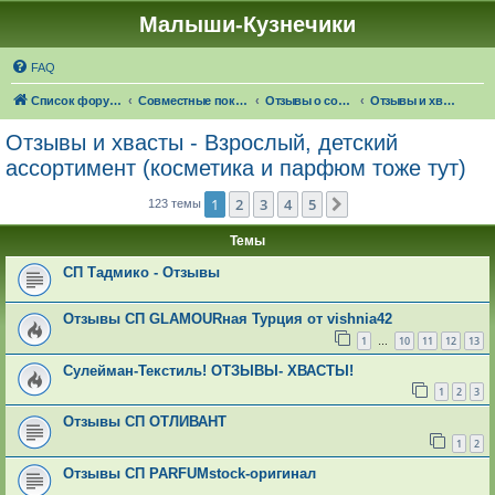
Малыши-Кузнечики
FAQ
Список форумов
Совместные покупки "Малыши-Кузнечики"
Отзывы о совместных покупках
Отзывы и хвасты - Взрослый, детский ассортимент (косметика и парфюм тоже тут)
Отзывы и хвасты - Взрослый, детский
ассортимент (косметика и парфюм тоже тут)
1
2
3
4
5
След.
123 темы
Темы
СП Тадмико - Отзывы
Отзывы СП GLAMOURная Турция от vishnia42
1
10
11
12
13
…
Сулейман-Текстиль! ОТЗЫВЫ- ХВАСТЫ!
1
2
3
Отзывы СП ОТЛИВАНТ
1
2
Отзывы СП PARFUMstock-оригинал