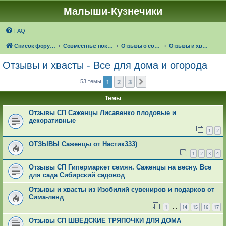
Малыши-Кузнечики
FAQ
Список форумов
Совместные покупки "Малыши-Кузнечики"
Отзывы о совместных покупках
Отзывы и хвасты - Все для дома и огорода
Отзывы и хвасты - Все для дома и огорода
1
2
3
След.
53 темы
Темы
Отзывы СП Саженцы Лисавенко плодовые и
декоративные
1
2
ОТЗЫВЫ Саженцы от Настик333)
1
2
3
4
Отзывы СП Гипермаркет семян. Саженцы на весну. Все
для сада Сибирский садовод
Отзывы и хвасты из Изобилий сувениров и подарков от
Сима-ленд
1
14
15
16
17
…
Отзывы СП ШВЕДСКИЕ ТРЯПОЧКИ ДЛЯ ДОМА