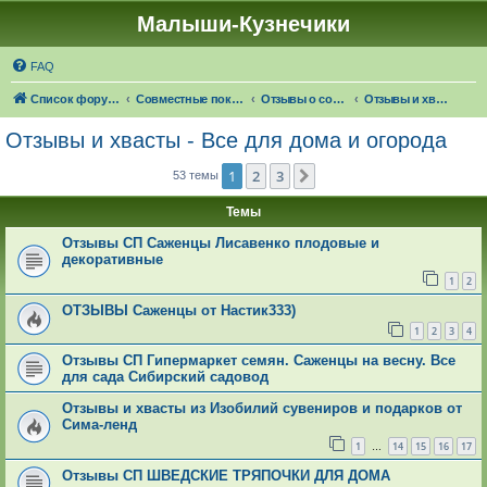
Малыши-Кузнечики
FAQ
Список форумов
Совместные покупки "Малыши-Кузнечики"
Отзывы о совместных покупках
Отзывы и хвасты - Все для дома и огорода
Отзывы и хвасты - Все для дома и огорода
1
2
3
След.
53 темы
Темы
Отзывы СП Саженцы Лисавенко плодовые и
декоративные
1
2
ОТЗЫВЫ Саженцы от Настик333)
1
2
3
4
Отзывы СП Гипермаркет семян. Саженцы на весну. Все
для сада Сибирский садовод
Отзывы и хвасты из Изобилий сувениров и подарков от
Сима-ленд
1
14
15
16
17
…
Отзывы СП ШВЕДСКИЕ ТРЯПОЧКИ ДЛЯ ДОМА