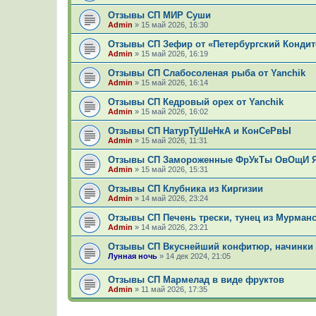
Отзывы СП МИР Суши
Admin
»
15 май 2026, 16:30
Отзывы СП Зефир от «Петербургский Конди
Admin
»
15 май 2026, 16:19
Отзывы СП Слабосоленая рыба от Yanchik
Admin
»
15 май 2026, 16:14
Отзывы СП Кедровый орех от Yanchik
Admin
»
15 май 2026, 16:02
Отзывы СП НатурТуШеНкА и КонСеРвЫ
Admin
»
15 май 2026, 11:31
Отзывы СП Замороженные ФрУкТы ОвОщИ 
Admin
»
15 май 2026, 15:31
Отзывы СП Клубника из Киргизии
Admin
»
14 май 2026, 23:24
Отзывы СП Печень трески, тунец из Мурман
Admin
»
14 май 2026, 23:21
Отзывы СП Вкуснейший конфитюр, начинки 
Лунная ночь
»
14 дек 2024, 21:05
Отзывы СП Мармелад в виде фруктов
Admin
»
11 май 2026, 17:35