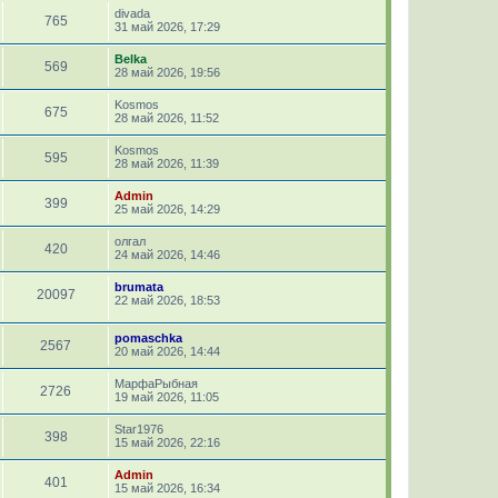
divada
765
31 май 2026, 17:29
Belka
569
28 май 2026, 19:56
Kosmos
675
28 май 2026, 11:52
Kosmos
595
28 май 2026, 11:39
Admin
399
25 май 2026, 14:29
олгал
420
24 май 2026, 14:46
brumata
20097
22 май 2026, 18:53
pomaschka
2567
20 май 2026, 14:44
МарфаРыбная
2726
19 май 2026, 11:05
Star1976
398
15 май 2026, 22:16
Admin
401
15 май 2026, 16:34