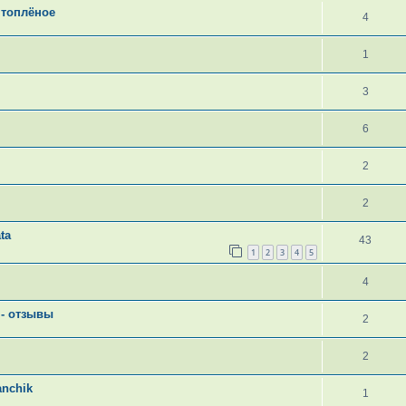
 топлёное
4
1
3
6
2
2
ta
43
1
2
3
4
5
4
 - отзывы
2
2
anchik
1