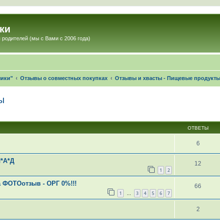
ки
 родителей (мы с Вами с 2006 года)
чики"
Отзывы о совместных покупках
Отзывы и хвасты - Пищевые продукт
ы
ОТВЕТЫ
6
*А*Д
12
1
2
 ФОТОотзыв - ОРГ 0%!!!
66
1
3
4
5
6
7
…
2