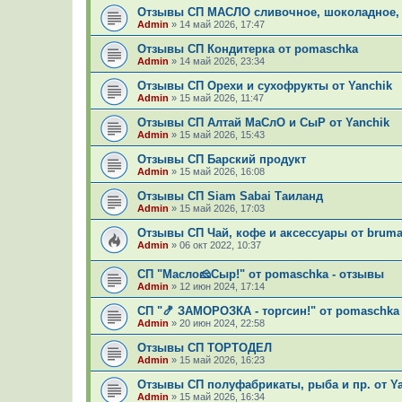
Отзывы СП МАСЛО сливочное, шоколадное,
Admin
»
14 май 2026, 17:47
Отзывы СП Кондитерка от pomaschka
Admin
»
14 май 2026, 23:34
Отзывы СП Орехи и сухофрукты от Yanchik
Admin
»
15 май 2026, 11:47
Отзывы СП Алтай МаСлО и СыР от Yanchik
Admin
»
15 май 2026, 15:43
Отзывы СП Барский продукт
Admin
»
15 май 2026, 16:08
Отзывы СП Siam Sabai Таиланд
Admin
»
15 май 2026, 17:03
Отзывы СП Чай, кофе и аксессуары от bruma
Admin
»
06 окт 2022, 10:37
СП "Масло🧀Сыр!" от pomaschka - отзывы
Admin
»
12 июн 2024, 17:14
СП "🍤 ЗАМОРОЗКА - торгсин!" от pomaschka
Admin
»
20 июн 2024, 22:58
Отзывы СП ТОРТОДЕЛ
Admin
»
15 май 2026, 16:23
Отзывы СП полуфабрикаты, рыба и пр. от Y
Admin
»
15 май 2026, 16:34