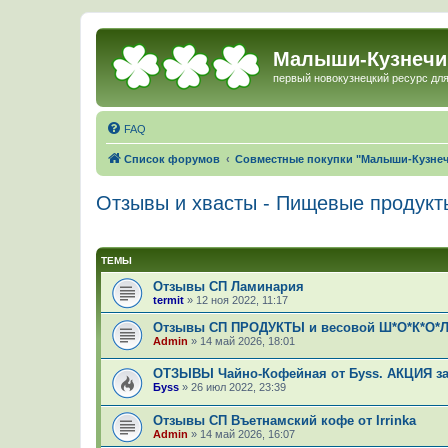
Малыши-Кузнечи
первый новокузнецкий ресурс для
FAQ
Список форумов
Совместные покупки "Малыши-Кузне
Отзывы и хвасты - Пищевые продукт
ТЕМЫ
Отзывы СП Ламинария
termit
»
12 ноя 2022, 11:17
Отзывы СП ПРОДУКТЫ и весовой Ш*О*К*О*Л
Admin
»
14 май 2026, 18:01
ОТЗЫВЫ Чайно-Кофейная от Буss. АКЦИЯ за
Буss
»
26 июл 2022, 23:39
Отзывы СП Въетнамский кофе от Irrinka
Admin
»
14 май 2026, 16:07