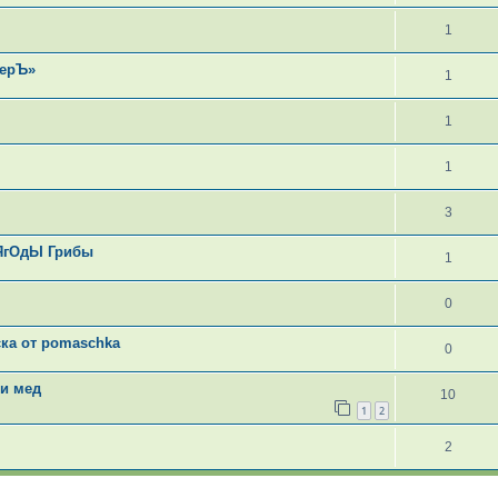
1
терЪ»
1
1
1
3
ЯгОдЫ Грибы
1
0
ска от pomaschka
0
и мед
10
1
2
2